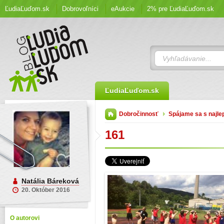
ĽudiaĽuďom.sk
Dobrovoľníci
eAukcie
2% pre ĽudiaĽuďom.sk
ĽudiaĽuďom.sk
Dobročinnosť
Spájame sa s najle
161
Natália Báreková
20. Október 2016
O autorovi