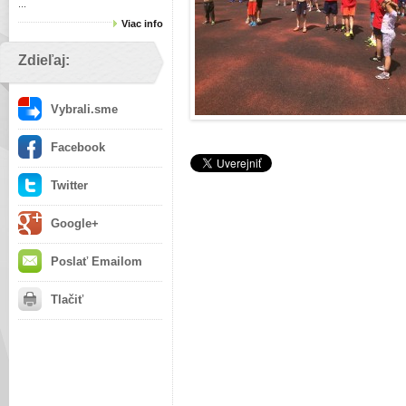
...
Viac info
Zdieľaj:
Vybrali.sme
Facebook
Twitter
Google+
Poslať Emailom
Tlačiť