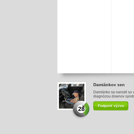
Damiánkov sen
Damiánko sa narodil so
diagnózou downov syndróm
Podporiť výzvu
28