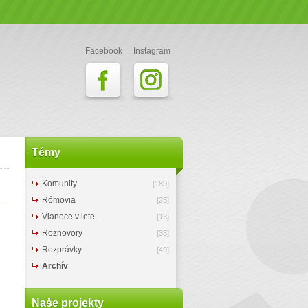
Facebook
Instagram
Témy
Komunity
[189]
Rómovia
[25]
Vianoce v lete
[13]
Rozhovory
[33]
Rozprávky
[49]
Archív
Naše projekty