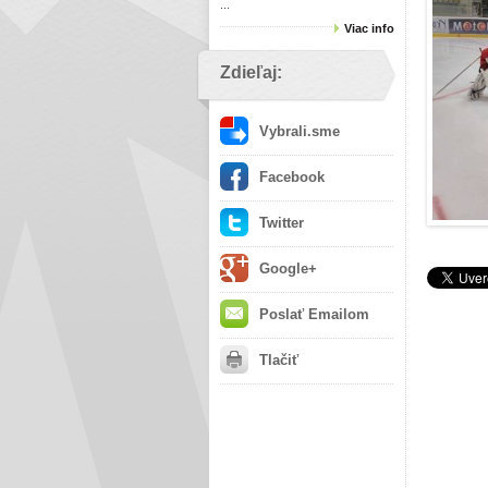
...
Viac info
Zdieľaj:
Vybrali.sme
Facebook
Twitter
Google+
Poslať Emailom
Tlačiť