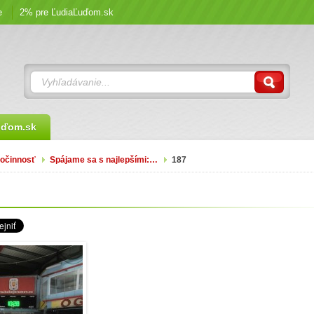
e
2% pre ĽudiaĽuďom.sk
uďom.sk
očinnosť
Spájame sa s najlepšími:…
187