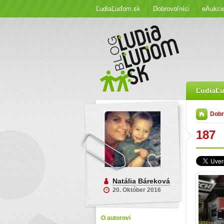
ĽudiaĽuďom.sk
Dobrovoľníci
eAukci
ĽudiaĽ
Dobr
187
Natália Báreková
20. Október 2016
O autorovi