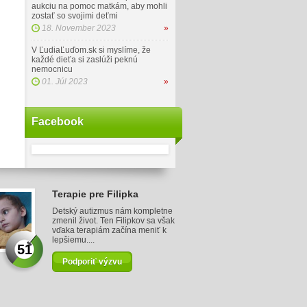
aukciu na pomoc matkám, aby mohli
zostať so svojimi deťmi
18. November 2023
»
V ĽudiaĽuďom.sk si myslíme, že
každé dieťa si zaslúži peknú
nemocnicu
01. Júl 2023
»
Facebook
Terapie pre Filipka
Detský autizmus nám kompletne
zmenil život. Ten Filipkov sa však
vďaka terapiám začína meniť k
lepšiemu....
51
Podporiť výzvu