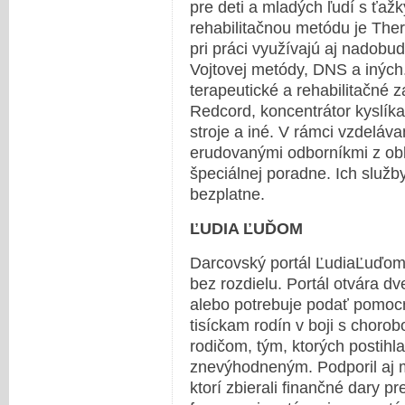
pre deti a mladých ľudí s ťa
rehabilitačnou metódu je Ther
pri práci využívajú aj nadobu
Vojtovej metódy, DNS a iných.
terapeutické a rehabilitačné
Redcord, koncentrátor kyslíka
stroje a iné. V rámci vzdeláv
erudovanými odborníkmi z obl
špeciálnej poradne. Ich služb
bezplatne.
ĽUDIA ĽUĎOM
Darcovský portál ĽudiaĽuďom.
bez rozdielu. Portál otvára dv
alebo potrebuje podať pomoc
tisíckam rodín v boji s choro
rodičom, tým, ktorých postihl
znevýhodneným. Podporil aj m
ktorí zbierali finančné dary p