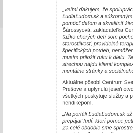
„Veľmi ďakujem, že spoluprá
ĽudiaĽuďom.sk a súkromným 
pomôcť deťom a skvalitniť živo
Šárossyová, zakladateľka Cen
ťažko chorých detí som pochop
starostlivosť, pravidelné tera
špecifických potrieb, nemôže
musím priložiť ruku k dielu. 
strechou nájdu klienti komple
mentálne stránky a sociálneh
Aktuálne pôsobí Centrum Sveti
Prešove a uplynulú jeseň otvor
všetkých poskytuje služby a
hendikepom.
„Na portáli ĽudiaĽuďom.sk u
prepájať ľudí, ktorí pomoc pot
Za celé obdobie sme sprostred