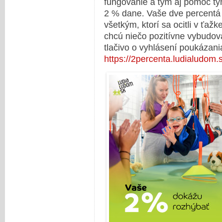
fungovanie a tým aj pomoc tým
2 % dane. Vaše dve percent
všetkým, ktorí sa ocitli v ťažkej
chcú niečo pozitívne vybudova
tlačivo o vyhlásení poukázani
https://2percenta.ludialudom.