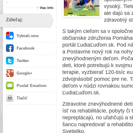
...
vysoký. Tiet
Viac info
ale dajú sa 
zdravotný sta
Zdieľaj:
S takým cieľom sa v spoločnej
Vybrali.sme
občianske združenia Pomáham
portál ĽudiaĽuďom.sk. Pod 
Facebook
a Postavme nový rok na nohy
znevýhodneným deťom. Počas 
Twitter
deti, ktoré potrebujú k svojmu
terapie, vyzbierať 120-tisíc 
Google+
zdvojnásobiť pomoc pre ne. T
deťom v núdzi rovnakou sumou
Poslať Emailom
ĽudiaĽuďom.sk.
Tlačiť
Zdravotne znevýhodnené deti
ísť na rehabilitácie, pobyty či
nepreplácajú, no uľahčujú a sk
šancu napredovať a rehabilito
Svetielko.