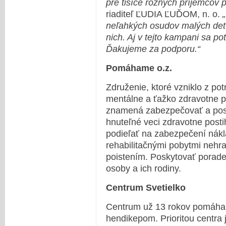
pre tisíce rôznych príjemcov 
riaditeľ ĽUDIA ĽUĎOM, n. o.
neľahkých osudov malých detí,
nich. Aj v tejto kampani sa pot
Ďakujeme za podporu.“
Pomáhame o.z.
Združenie, ktoré vzniklo z po
mentálne a ťažko zdravotne 
znamená zabezpečovať a pos
hnuteľné veci zdravotne pos
podieľať na zabezpečení nákl
rehabilitačnými pobytmi neh
poistením. Poskytovať porade
osoby a ich rodiny.
Centrum Svetielko
Centrum už 13 rokov pomáha
hendikepom. Prioritou centra