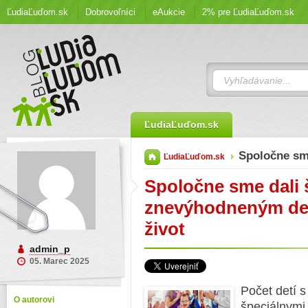
ĽudiaĽuďom.sk
Dobrovoľníci
eAukcie
2% pre ĽudiaĽuďom.sk
ĽudiaĽuďom.sk
Spoločne sm
ĽudiaĽuďom.sk
Spoločne sme dali 
znevýhodneným deť
život
admin_p
05. Marec 2025
Počet detí 
O autorovi
špeciálnymi 