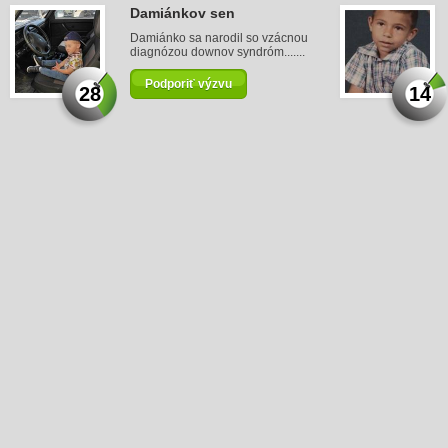
Damiánkov sen
Damiánko sa narodil so vzácnou
diagnózou downov syndróm.......
Podporiť výzvu
28
14