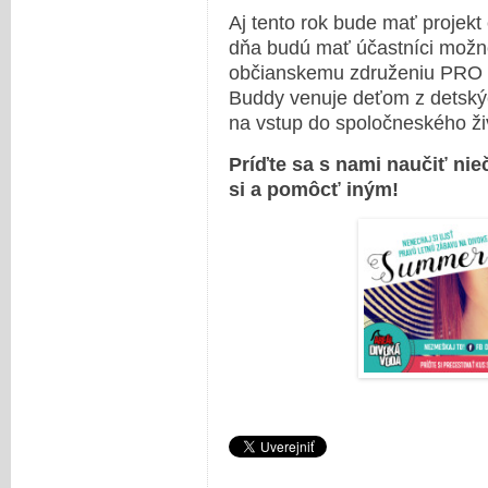
Aj tento rok bude mať projekt
dňa budú mať účastníci možnos
občianskemu združeniu PRO V
Buddy venuje deťom z detskýc
na vstup do spoločneského ži
Príďte sa s nami naučiť ni
si a pomôcť iným!