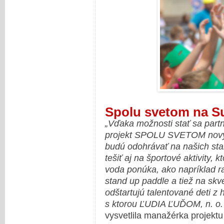
Spolu svetom na S
„Vďaka možnosti stať sa par
projekt SPOLU SVETOM nový r
budú odohrávať na našich sta
tešiť aj na športové aktivity,
voda ponúka, ako napríklad ra
stand up paddle a tiež na sk
odštartujú talentované deti z
s ktorou ĽUDIA ĽUĎOM, n. o. s
vysvetlila manažérka projektu