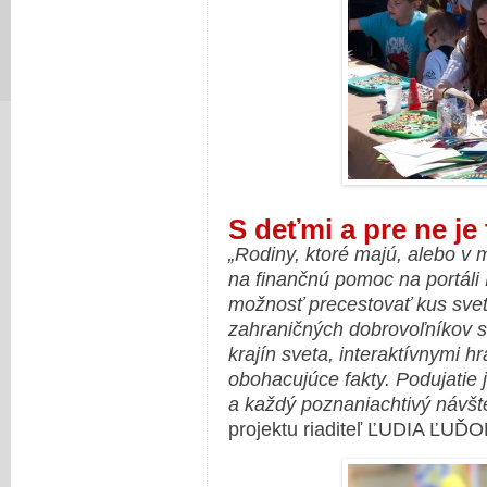
S deťmi a pre ne je
„Rodiny, ktoré majú, alebo v 
na finančnú pomoc na portáli
možnosť precestovať kus sve
zahraničných dobrovoľníkov s
krajín sveta, interaktívnymi h
obohacujúce fakty. Podujatie 
a každý poznaniachtivý návšte
projektu riaditeľ ĽUDIA ĽUĎO