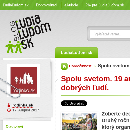
ĽudiaĽuďom.sk
Dobrovoľníci
eAukcie
2% pre ĽudiaĽuďom.sk
ĽudiaĽuďom.sk
Spolu svetom
Dobročinnosť
Spolu svetom. 19 a
dobrých ľudí.
rodinka.sk
17. August 2017
Zoberte de
Druhý ročn
ktorý organ
O autorovi