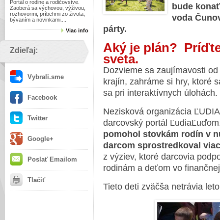
Portál o rodine a rodičovstve.
bude konať 
Zaoberá sa výchovou, výživou,
rozhovormi, príbehmi zo života,
voda Čunov
bývaním a novinkami....
párty.
Viac info
Aký je plán? Príďt
Zdieľaj:
sveta.
Dozvieme sa zaujímavosti od 
Vybrali.sme
krajín, zahráme si hry, ktoré 
sa pri interaktívnych úlohách.
Facebook
Nezisková organizácia ĽUDIA
Twitter
darcovský portál ĽudiaĽuďo
pomohol stovkám rodín v nú
Google+
darcom sprostredkoval viac 
z výziev, ktoré darcovia podpo
Poslať Emailom
rodinám a deťom vo finančnej 
Tlačiť
Tieto deti zväčša netrávia leto