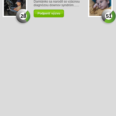
Damiánko sa narodil so vzácnou
diagnózou downov syndróm.......
Podporiť výzvu
28
51