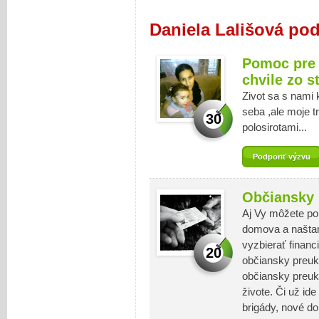
Daniela Lališová po
Pomoc pre d
chvile zo st
Zivot sa s nami
seba ,ale moje tr
30
polosirotami...
Podporiť výzvu
Občiansky p
Aj Vy môžete po
domova a naštar
vyzbierať finan
20
občiansky preuk
občiansky preuk
živote. Či už id
brigády, nové d