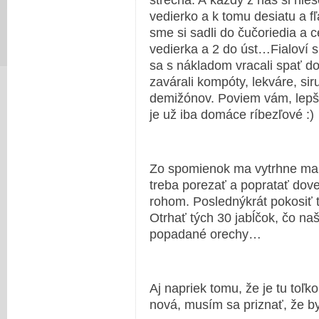
strecha. A každý z nás si nies
vedierko a k tomu desiatu a f
sme si sadli do čučoriedia a 
vedierka a 2 do úst…Fialoví 
sa s nákladom vracali spať 
zavárali kompóty, lekváre, sir
demižónov. Poviem vám, lepš
je už iba domáce ríbezľové :)
Zo spomienok ma vytrhne mam
treba porezať a popratať dove
rohom. Poslednýkrát pokosiť t
Otrhať tých 30 jabĺčok, čo n
popadané orechy…
Aj napriek tomu, že je tu toľk
nová, musím sa priznať, že b