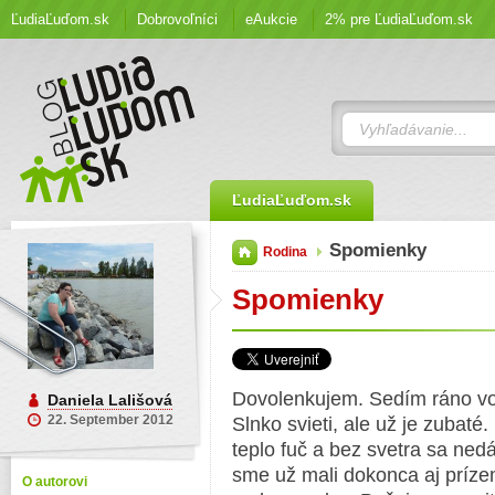
ĽudiaĽuďom.sk
Dobrovoľníci
eAukcie
2% pre ĽudiaĽuďom.sk
ĽudiaĽuďom.sk
Spomienky
Rodina
Spomienky
Dovolenkujem. Sedím ráno vo
Daniela Lališová
22. September 2012
Slnko svieti, ale už je zubaté
teplo fuč a bez svetra sa ned
sme už mali dokonca aj príz
O autorovi