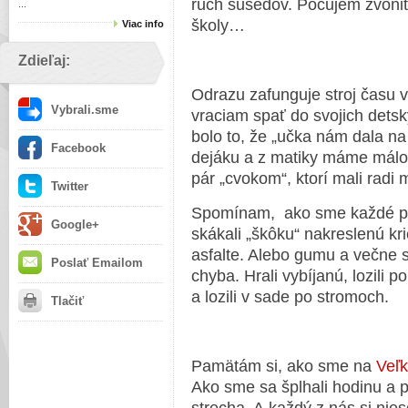
ruch susedov. Počujem zvoniť
...
školy…
Viac info
Zdieľaj:
Odrazu zafunguje stroj času v
Vybrali.sme
vraciam spať do svojich detsk
bolo to, že „učka nám dala na
Facebook
dejáku a z matiky máme málo ú
pár „cvokom“, ktorí mali radi m
Twitter
Spomínam, ako sme každé poo
Google+
skákali „škôku“ nakreslenú k
asfalte. Alebo gumu a večne s
Poslať Emailom
chyba. Hrali vybíjanú, lozili p
a lozili v sade po stromoch.
Tlačiť
Pamätám si, ako sme na
Veľk
Ako sme sa šplhali hodinu a