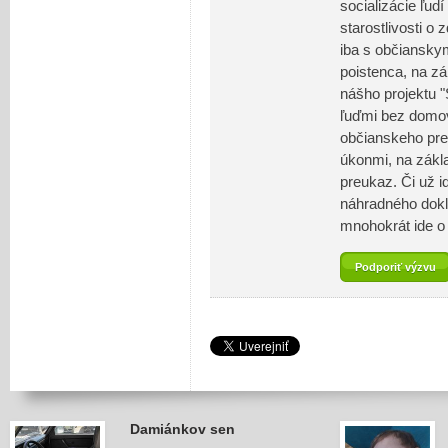
socializácie ľu
starostlivosti o
iba s občiansky
poistenca, na zá
nášho projektu "
ľuďmi bez domo
občianskeho pre
úkonmi, na zákl
preukaz. Či už i
náhradného dokl
mnohokrát ide o 
Podporiť výzvu
Damiánkov sen