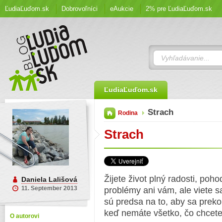
ĽudiaĽuďom.sk
Dobrovoľníci
eAukcie
2% pre ĽudiaĽuďom.sk
ĽudiaĽuďom.sk
Strach
Rodina
Strach
Žijete život plný radosti, poh
Daniela Lališová
11. September 2013
problémy ani vám, ale viete s
sú predsa na to, aby sa prekoná
keď nemáte všetko, čo chcete
O autorovi