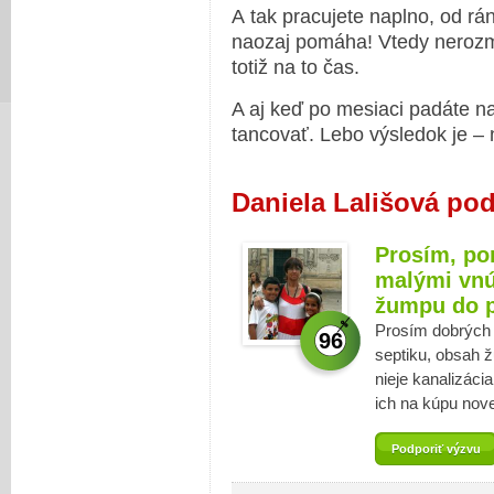
A tak pracujete naplno, od rána
naozaj pomáha! Vtedy nerozm
totiž na to čas.
A aj keď po mesiaci padáte n
tancovať. Lebo výsledok je –
Daniela Lališová po
Prosím, po
malými vnú
žumpu do p
Prosím dobrých 
96
septiku, obsah ž
nieje kanalizáci
ich na kúpu nove
Podporiť výzvu