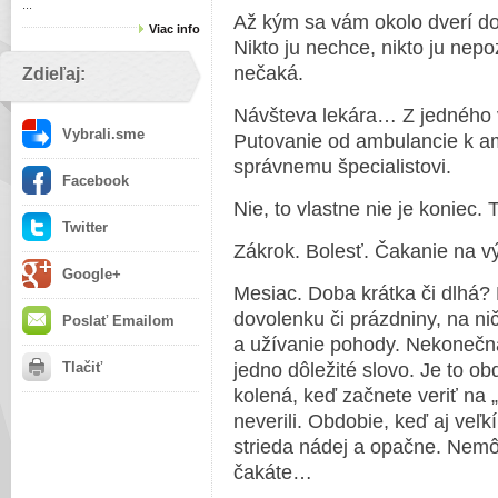
...
Až kým sa vám okolo dverí d
Viac info
Nikto ju nechce, nikto ju nep
nečaká.
Zdieľaj:
Návšteva lekára… Z jedného v
Vybrali.sme
Putovanie od ambulancie k a
správnemu špecialistovi.
Facebook
Nie, to vlastne nie je koniec.
Twitter
Zákrok. Bolesť. Čakanie na vý
Google+
Mesiac. Doba krátka či dlhá?
dovolenku či prázdniny, na ni
Poslať Emailom
a užívanie pohody. Nekonečná,
Tlačiť
jedno dôležité slovo. Je to ob
kolená, keď začnete veriť na 
neverili. Obdobie, keď aj veľk
strieda nádej a opačne. Nemôž
čakáte…