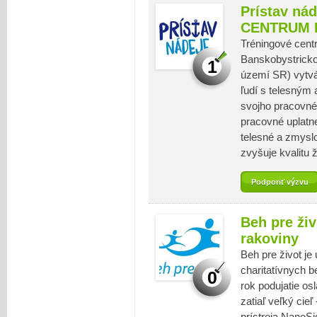
Prístav ná
CENTRUM 
Tréningové cent
Banskobystrickom
1
území SR) vytvár
ľudí s telesný
svojho pracovné
pracovné uplatn
telesné a zmysl
zvyšuje kvalitu 
Podporiť výzvu
Beh pre ži
rakoviny
Beh pre život je
charitatívnych 
0
rok podujatie os
zatiaľ veľký cieľ
prístroja NanoS