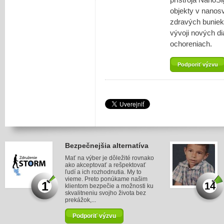
objekty v nanos
zdravých buniek
vývoji nových d
ochoreniach.
Podporiť výzvu
Bezpečnejšia alternatíva
Mať na výber je dôležité rovnako
ako akceptovať a rešpektovať
ľudí a ich rozhodnutia. My to
vieme. Preto ponúkame našim
1
14
klientom bezpečie a možnosti ku
skvalitneniu svojho života bez
prekážok,...
Podporiť výzvu