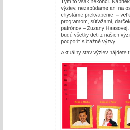
Tým to však nekončí. Napriek
výziev, nezabúdame ani na ost
chystáme prekvapenie – veľk
programom, súťažami, darček
patrónov – Zuzany Haasovej,
budú všetky deti z našich výzi
podporiť súťažné výzvy.
Aktuálny stav výziev nájdete t