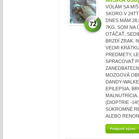
VOLÁM SA MIŠ
SKORO V 24TT
DNES MÁM 28,
72
7KG. SOM NA
OTÁČAŤ, SEDI
BRZDÍ ZRAK. 
VEĽMI KRÁTK
PREDMETY, LE
SPRACOVAŤ P
ZANEDBATEĽN
MOZGOVÁ OBR
DANDY-WALKE
EPILEPSIA, 
MALNUTRÍCIA,
(DIOPTRIE -14
SÚKROMNÉ RE
ALEBO RENON
Podporiť výzvu