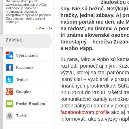
žiadosťou 
Na darcovskom portáli
www.ĽudiaĽuďom.sk si môže
sny. Nie sú bežné. Netýkajú
ktokoľvek, jednotlivec i
organizácia, bezplatne
hračky, jednej zábavy. Aj pr
zaregistrovať výzvu na podporu.
Darcovia sa medzi výzvami
našom portáli nie deň, ale
orientujú...
na radosť, na úsmev. A pomôc
Viac info
tri známe slovenské osobnos
Zdieľaj:
ľahostajný – herečka Zuzan
a Robo Papp.
Vybrali.sme
Zuzana, Miro a Robo sú kamar
rozhodli pomôcť aj iným. Každ
Facebook
výzvu, ktorej sa stal patrónom 
jasný cieľ – vyzbierať v prosp
Twitter
finančných prostriedkov. Súťaž
Google+
22.6.2014 do 20:00. Všetci tra
komunikačné kanály a možnosti
Poslať Emailom
potenciálnych darcov v prosp
facebookovom profile
ako aj 
Tlačiť
informovať, ako sa výzvy napĺ