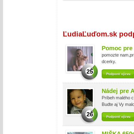
ĽudiaĽuďom.sk podp
Pomoc pre
pomozte nam,pros
dcerky.
25
Podporiť výzvu
Nádej pre
Príbeh malého ch
Budte aj Vy malo
26
Podporiť výzvu
MIŠKA 650