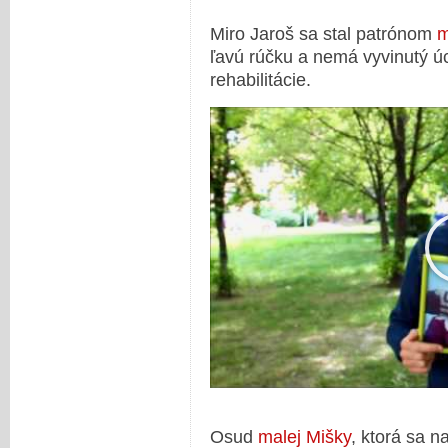
Miro Jaroš sa stal patrónom
m
ľavú rúčku a nemá vyvinutý úc
rehabilitácie.
Osud
malej Mišky
, ktorá sa n