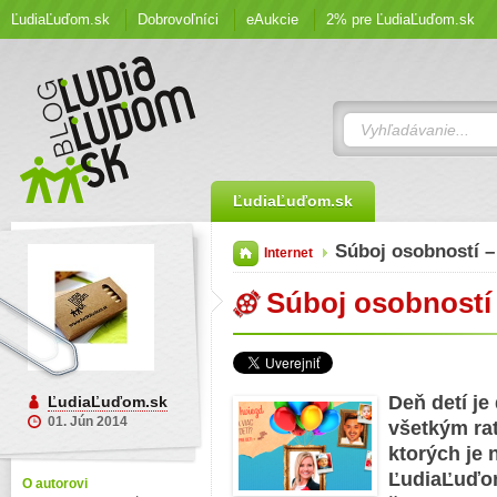
ĽudiaĽuďom.sk
Dobrovoľníci
eAukcie
2% pre ĽudiaĽuďom.sk
ĽudiaĽuďom.sk
Súboj osobností 
Internet
Súboj osobností 
Deň detí je
ĽudiaĽuďom.sk
01. Jún 2014
všetkým rat
ktorých je 
ĽudiaĽuďom
O autorovi