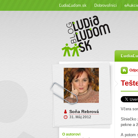
ĽudiaĽuďom.sk
Dobrovoľníci
eAukci
ĽudiaĽ
Odp
Tešte
Včera som
Soňa Rebrová
31. Máj 2012
Slniečko 
pekne a ž
O autorovi
A potom s