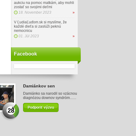
aukciu na pomoc matkám, aby mohli
zostať so svojimi deťmi
18. November 2023
»
V ĽudiaĽuďom.sk si myslíme, že
každé dieťa si zaslúži peknú
nemocnicu
01. Júl 2023
»
Facebook
Damiánkov sen
Damiánko sa narodil so vzácnou
diagnózou downov syndróm.......
Podporiť výzvu
28