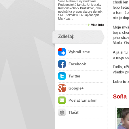
Soňa Rebrová vyštudovala
chodí len
Pedagogickú fakultu Univerzity
lebo liet
Komenského v Bratislave, ako
novinárka pracovala pre denník
o tom, že
SME, televíziu TA3 aj časopis
nie je dop
Markíza,...
Viac info
Moje myšl
boj s cho
Zdieľaj:
jeho stra
školu. Os
Vybrali.sme
A ja si t
o moje de
Facebook
Ľudia, už
všetky pr
Twitter
Lebo to z
Google+
Soňa 
Poslať Emailom
Tlačiť