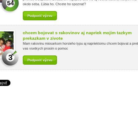
54
okolo seba. Ľúbia ho. Chcete ho spoznať?
Podporiť výzvu
chcem bojovat s rakovinov aj napriek mojim tazkym
prekazkam v zivote
Mam rakovinu miosarkom horsieho typu aj napriektomu chcem bojovat a pre
vas vsetkych prosim o pomoc
3
Podporiť výzvu