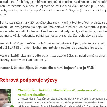
 o barliach.. Problémy jej robí hoci len bežná chôdza, na dovolenku ísť nemô
adlom ísť nesmie, v autobuse jej býva veľmi zle a do vlaku nenastúpi. Sníva
 keby mohla, chcela by aspoň raz ešte tancovať. Obyčajný tanec, a ani ten je
riaty..
ienky sa zatúlali aj k 20-ročného chalanovi, ktorý v týchto dňoch prehráva sv
robou.. Už dva týždne nič neje, leží má obrovské bolesti. Je na morfiu a jedi
vou je jeden nutridrink denne.. Pred sebou mal celý život, veľké plány, vysokú
ud mu to však nedoprial.. pokiaľ sa nestane zázrak. Daj Boh, aby sa stal..
u len tak korčuľujem, môžem robiť všetky bežné veci..žijem, starám sa o deti,
ti v ŽELAJ SI J, píšem knihu, zachraňujem straku, čo vypadla z hniezda.
ívajte si každý okamih! Buďte vďační za drzého šéfa, za nepríjemnú svokru, 
ekážky, ktoré vám kladú do cesty!
namená, že ešte žijete, že máte silu s nimi bojovať a to je FAJN!!
Rebrová podporuje výzvy
Christianko -Autista ! Nevie klamať, pretvarovať sa ...a
nemá predsudky...
Christián túži, sníva, ľúbi tak ako každé iné dieťa v jeho veku. V porovnaní so
svojimi rovesníkmi má to však o kúsok ťažšie, je autista. Jeho deň má viac
príchutí a zápletok. Zvláda ich najlepšie ako vie aj vďaka ľuďom, ktorých má