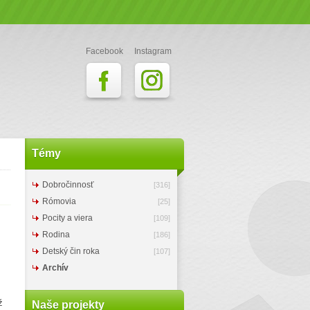
Facebook
Instagram
Témy
Dobročinnosť
[316]
Rómovia
[25]
Pocity a viera
[109]
Rodina
[186]
Detský čin roka
[107]
Archív
ž
Naše projekty