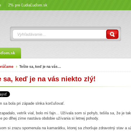
e
2% pre ĽudiaĽuďom.sk
uďom.sk
orúčame
Tešte sa, keď je na vás…
 sa, keď je na vás niekto zlý!
 sa bola pri západe slnka korčuľovať.
zapadalo, vetrík vial, bolo mi fajn… Užívala som si pohyb, tešila sa, že je tak
e po dlhej zime nastáva obdobie užívania si letnej pohody.
om si zrazu spomenula na kamarátku, ktorej sa zhoršuje zdravotný stav a u