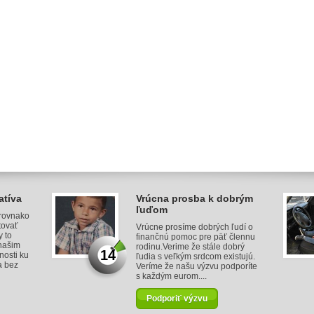
atíva
Vrúcna prosba k dobrým
ľuďom
 rovnako
tovať
Vrúcne prosíme dobrých ľudí o
y to
finančnú pomoc pre päť člennu
našim
rodinu.Verime že stále dobrý
14
nosti ku
ľudia s veľkým srdcom existujú.
a bez
Veríme že našu výzvu podporíte
s každým eurom....
Podporiť výzvu