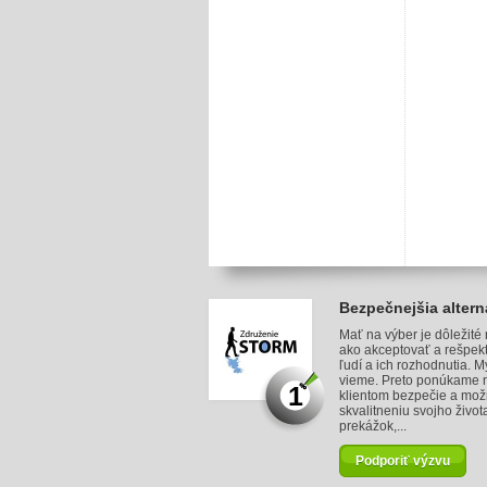
Bezpečnejšia altern
Mať na výber je dôležité
ako akceptovať a rešpek
ľudí a ich rozhodnutia. M
vieme. Preto ponúkame 
1
klientom bezpečie a mož
skvalitneniu svojho život
prekážok,...
Podporiť výzvu