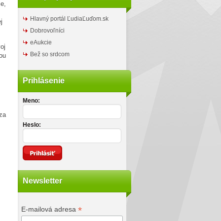
že,
Hlavný portál ĽudiaĽuďom.sk
j
Dobrovoľníci
eAukcie
oj
Bež so srdcom
nou
Prihlásenie
Meno:
za
Heslo:
Newsletter
*
E-mailová adresa