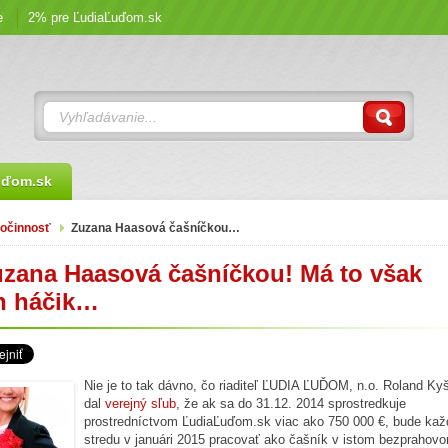
e
2% pre ĽudiaĽuďom.sk
uďom.sk
očinnosť
Zuzana Haasová čašníčkou…
zana Haasová čašníčkou! Má to však
n háčik…
Nie je to tak dávno, čo riaditeľ ĽUDIA ĽUĎOM, n.o. Roland Ky
dal
verejný sľub
, že ak sa do 31.12. 2014 sprostredkuje
prostredníctvom ĽudiaĽuďom.sk viac ako 750 000 €, bude kaž
stredu v januári 2015 pracovať ako čašník v istom bezprahov