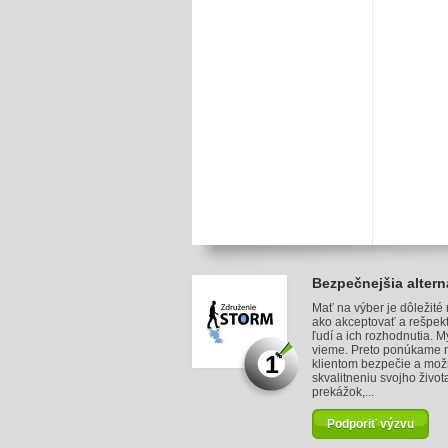
Bezpečnejšia altern
Mať na výber je dôležité
ako akceptovať a rešpek
ľudí a ich rozhodnutia. M
vieme. Preto ponúkame 
1
klientom bezpečie a mož
skvalitneniu svojho život
prekážok,...
Podporiť výzvu