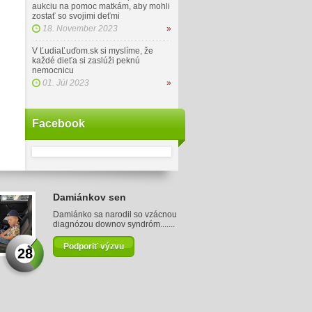
aukciu na pomoc matkám, aby mohli
zostať so svojimi deťmi
18. November 2023
»
V ĽudiaĽuďom.sk si myslíme, že
každé dieťa si zaslúži peknú
nemocnicu
01. Júl 2023
»
Facebook
Damiánkov sen
Damiánko sa narodil so vzácnou
diagnózou downov syndróm.......
Podporiť výzvu
28