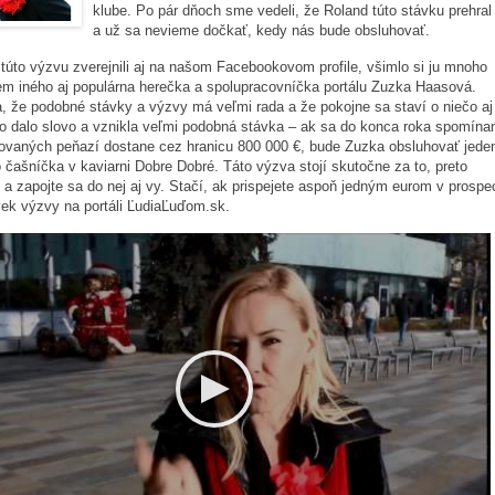
klube. Po pár dňoch sme vedeli, že Roland túto stávku prehral
a už sa nevieme dočkať, kedy nás bude obsluhovať.
úto výzvu zverejnili aj na našom Facebookovom profile, všimlo si ju mnoho
em iného aj populárna herečka a spolupracovníčka portálu Zuzka Haasová.
 že podobné stávky a výzvy má veľmi rada a že pokojne sa staví o niečo aj
o dalo slovo a vznikla veľmi podobná stávka – ak sa do konca roka spomína
ovaných peňazí dostane cez hranicu 800 000 €, bude Zuzka obsluhovať jede
 čašníčka v kaviarni Dobre Dobré. Táto výzva stojí skutočne za to, preto
 a zapojte sa do nej aj vy. Stačí, ak prispejete aspoň jedným eurom v prospe
vek výzvy na portáli ĽudiaĽuďom.sk.