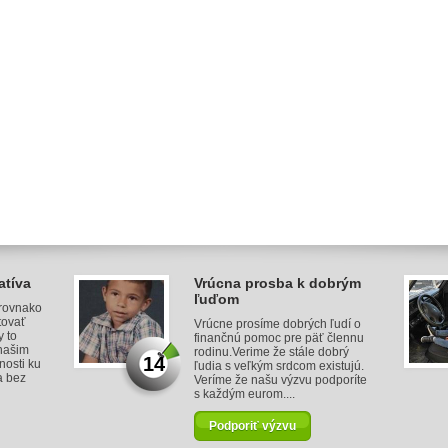
atíva
Vrúcna prosba k dobrým
ľuďom
 rovnako
tovať
Vrúcne prosíme dobrých ľudí o
y to
finančnú pomoc pre päť člennu
našim
rodinu.Verime že stále dobrý
14
nosti ku
ľudia s veľkým srdcom existujú.
a bez
Veríme že našu výzvu podporíte
s každým eurom....
Podporiť výzvu