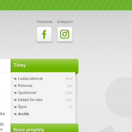
Facebook
Instagram
Témy
ĽudiaĽuďom.sk
[508]
Rómovia
[25]
Spoločnosť
[194]
Detský čin roka
[107]
Šport
[1]
ška
Archív
dú
om
Naše projekty