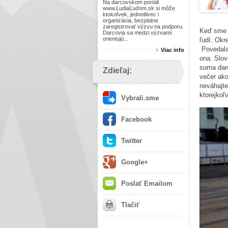
Na darcovskom portáli
www.ĽudiaĽuďom.sk si môže
ktokoľvek, jednotlivec i
organizácia, bezplatne
zaregistrovať výzvu na podporu.
Keď sme t
Darcovia sa medzi výzvami
orientujú...
ľudí. Okr
Povedala,
Viac info
ona. Slov
suma dar
Zdieľaj:
večer ako
neváhajte
ktorejkoľ
Vybrali.sme
Facebook
Twitter
Google+
Poslať Emailom
Tlačiť