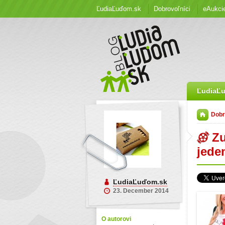
ĽudiaĽuďom.sk
Dobrovoľníci
eAukci
ĽudiaĽ
Dobr
Zu
jede
ĽudiaĽuďom.sk
23. December 2014
O autorovi