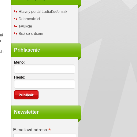
Hlavný portál ĽudiaĽuďom.sk
Dobrovoľníci
eAukcie
Bež so srdcom
ná
n
Prihlásenie
ch
Meno:
Heslo:
Newsletter
*
E-mailová adresa