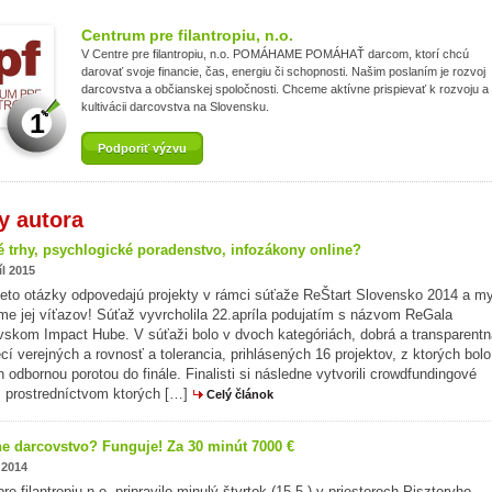
Centrum pre filantropiu, n.o.
V Centre pre filantropiu, n.o. POMÁHAME POMÁHAŤ darcom, ktorí chcú
darovať svoje financie, čas, energiu či schopnosti. Našim poslaním je rozvoj
darcovstva a občianskej spoločnosti. Chceme aktívne prispievať k rozvoju a
kultivácii darcovstva na Slovensku.
1
Podporiť výzvu
y autora
 trhy, psychlogické poradenstvo, infozákony online?
íl 2015
ieto otázky odpovedajú projekty v rámci súťaže ReŠtart Slovensko 2014 a m
e jej víťazov! Súťaž vyvrcholila 22.apríla podujatím s názvom ReGala
avskom Impact Hube. V súťaži bolo v dvoch kategóriách, dobrá a transparentn
cí verejných a rovnosť a tolerancia, prihlásených 16 projektov, z ktorých bolo
 odbornou porotou do finále. Finalisti si následne vytvorili crowdfundingové
 prostredníctvom ktorých […]
Celý článok
ne darcovstvo? Funguje! Za 30 minút 7000 €
 2014
e filantropiu n.o. pripravilo minulý štvrtok (15.5.) v priestoroch Pisztoryho