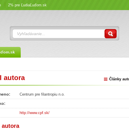
e
2% pre ĽudiaĽuďom.sk
uďom.sk
l autora
Články aut
meno:
Centrum pre filantropiu n.o.
ko:
http://www.cpf.sk/
 autora