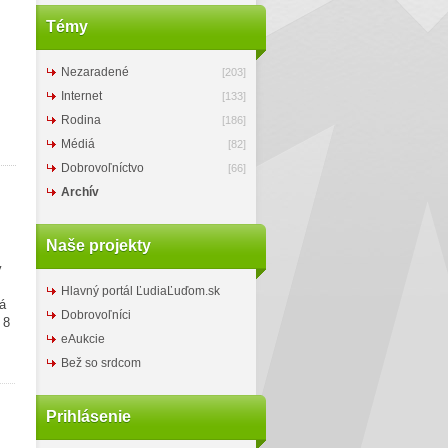
Témy
Nezaradené
[203]
Internet
[133]
Rodina
[186]
Médiá
[82]
Dobrovoľníctvo
[66]
Archív
Naše projekty
y
Hlavný portál ĽudiaĽuďom.sk
á
Dobrovoľníci
 8
eAukcie
Bež so srdcom
Prihlásenie