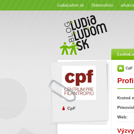
ĽudiaĽuďom.sk
Dobrovoľníci
eAukci
ĽudiaĽ
CpF
Profi
Krstné 
Priezvis
CpF
Web:
Výzvy