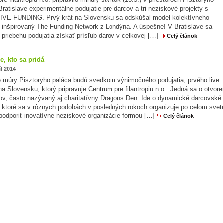
Bratislave experimentálne podujatie pre darcov a tri neziskové projekty s
IVE FUNDING. Prvý krát na Slovensku sa odskúšal model kolektívneho
 inšpirovaný The Funding Network z Londýna. A úspešne! V Bratislave sa
v priebehu podujatia získať prísľub darov v celkovej […]
Celý článok
e, kto sa pridá
íl 2014
é múry Pisztoryho paláca budú svedkom výnimočného podujatia, prvého live
na Slovensku, ktorý pripravuje Centrum pre filantropiu n.o.. Jedná sa o otvor
ov, často nazývaný aj charitatívny Dragons Den. Ide o dynamické darcovské
, ktoré sa v rôznych podobách v posledných rokoch organizuje po celom svet
podporiť inovatívne neziskové organizácie formou […]
Celý článok