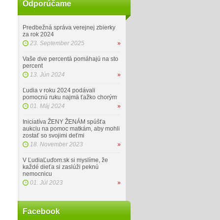
Odporúčame
Predbežná správa verejnej zbierky
za rok 2024
23. September 2025
»
Vaše dve percentá pomáhajú na sto
percent
13. Jún 2024
»
Ľudia v roku 2024 podávali
pomocnú ruku najmä ťažko chorým
01. Máj 2024
»
Iniciatíva ŽENY ŽENÁM spúšťa
aukciu na pomoc matkám, aby mohli
zostať so svojimi deťmi
18. November 2023
»
V ĽudiaĽuďom.sk si myslíme, že
každé dieťa si zaslúži peknú
nemocnicu
01. Júl 2023
»
Facebook