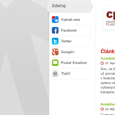
Zdieľaj:
Vybrali.sme
Facebook
Twitter
Článk
Google+
Susedské
Poslať Emailom
27. Apr
Áno, na t
Tlačiť
už poznám
v bratisl
správa ve
vybraných
kampane,
Kolektív
22. Máj
Centrum pr