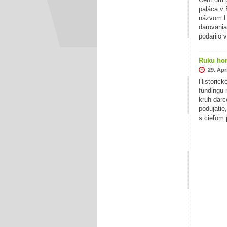
paláca v 
názvom L
darovania
podarilo 
Ruku hor
29. Apr
Historick
fundingu 
kruh darc
podujatie
s cieľom 