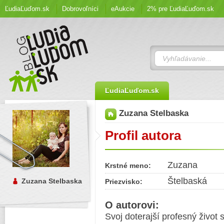
ĽudiaĽuďom.sk
Dobrovoľníci
eAukcie
2% pre ĽudiaĽuďom.sk
ĽudiaĽuďom.sk
Zuzana Stelbaska
Profil autora
Zuzana
Krstné meno:
Štelbaská
Zuzana Stelbaska
Priezvisko:
O autorovi:
Svoj doterajší profesný život