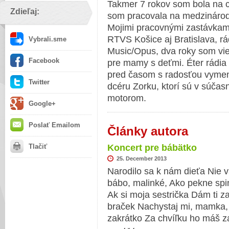
Takmer 7 rokov som bola na c
Zdieľaj:
som pracovala na medzinárod
Mojimi pracovnými zastávkami
RTVS Košice aj Bratislava, rá
Vybrali.sme
Music/Opus, dva roky som vied
Facebook
pre mamy s deťmi. Éter rádia 
pred časom s radosťou vymenil
Twitter
dcéru Zorku, ktorí sú v súčas
motorom.
Google+
Poslať Emailom
Články autora
Tlačiť
Koncert pre bábätko
25. December 2013
Narodilo sa k nám dieťa Nie vä
bábo, malinké, Ako pekne spi
Ak si moja sestrička Dám ti 
braček Nachystaj mi, mamka,
zakrátko Za chvíľku ho máš za