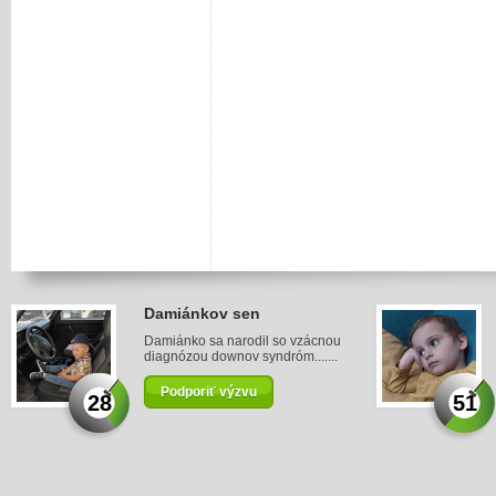
Damiánkov sen
Damiánko sa narodil so vzácnou
diagnózou downov syndróm.......
Podporiť výzvu
28
51