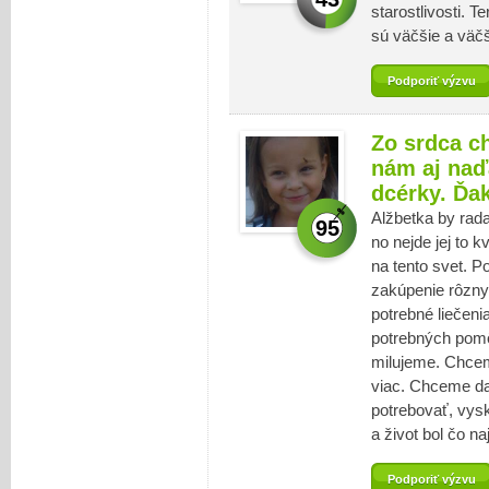
starostlivosti. T
sú väčšie a väčš
Podporiť výzvu
Zo srdca c
nám aj naďa
dcérky. Ďa
Alžbetka by rada
95
no nejde jej to k
na tento svet. Po
zakúpenie rôzny
potrebné liečenia
potrebných pomô
milujeme. Chce
viac. Chceme da
potrebovať, vysk
a život bol čo na
Podporiť výzvu