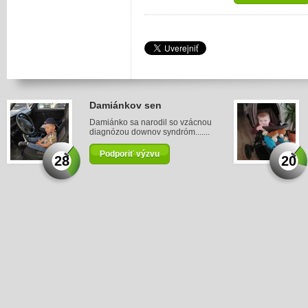
Damiánkov sen
Damiánko sa narodil so vzácnou
diagnózou downov syndróm.......
Podporiť výzvu
28
20