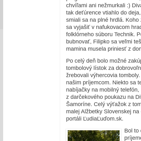
chvíľami ani nežmurkali :) Div
tak deťúrence vtiahlo do deja, 
smiali sa na plné hrdlá. Koho 
sa vyjašiť v nafukovacom hrad
folklórneho súboru Technik. P
bubnovať, Filipko sa veľmi t
mamina musela priniesť z dom
Po celý deň bolo možné zakúp
tombolový lístok za dobrovoľn
žrebovali výhercovia tomboly. 
našim príjemcom. Niekto sa teš
nabíjačky na mobilný telefón, i
z darčekového poukazu na Di
Šamoríne. Celý výťažok z tom
malej Alžbetky Slovenskej n
portáli ĽudiaĽuďom.sk.
Bol to
príjem