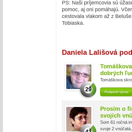
PS: Naši príjemcovia sú úžasn
pomoc, aj oni pomáhajú. Vče
cestovala vlakom až z Beluše,
Tobiaska.
Daniela Lališová po
Tomáškova
dobrých ľu
Tomáškova skr
29
Podporiť výzvu
Prosím o f
svojich vnú
Som 61 ročná in
svoje 2 vnúčatá
43