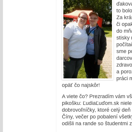
ďakova
to bol
Za krá
či opa
do mňa
stisky
počíta
sme po
darcov
zdravo
a poroz
práci 
opäť čo najskôr!
A viete čo? Prezradím vám v
pikošku: ĽudiaĽuďom.sk niele
dobrovoľníčky, ktoré celý deň
Číny, večer po pobalení všetk
odišli na rande so študentmi z