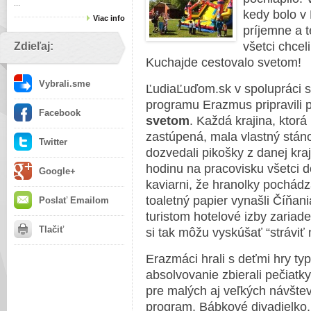
...
kedy bolo v 
Viac info
príjemne a t
všetci chceli
Zdieľaj:
Kuchajde cestovalo svetom!
Vybrali.sme
ĽudiaĽuďom.sk v spolupráci s
programu Erazmus pripravili 
Facebook
svetom
. Každá krajina, ktor
zastúpená, mala vlastný stánok
Twitter
dozvedali pikošky z danej kraj
hodinu na pracovisku všetci d
Google+
kaviarni, že hranolky pochádz
toaletný papier vynašli Číňani
Poslať Emailom
turistom hotelové izby zariade
Tlačiť
si tak môžu vyskúšať “stráviť 
Erazmáci hrali s deťmi hry typi
absolvovanie zbierali pečiat
pre malých aj veľkých návšte
program. Bábkové divadielko, 