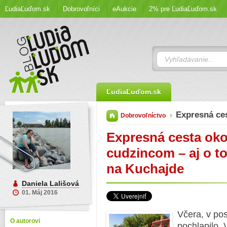
ĽudiaĽuďom.sk
Dobrovoľníci
eAukcie
2% pre ĽudiaĽuďom.sk
ĽudiaĽuďom.sk
Expresná ce
Dobrovoľníctvo
Expresná cesta okol
cudzincom – aj o t
na Kuchajde
Daniela Lališová
01. Máj 2016
Včera, v pos
O autorovi
pochlapilo. 