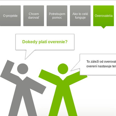
Chcem
Potrebujem
Ako to celé
O projekte
Overovatelia
darovať
pomoc
funguje
Dokedy platí overenie?
To záleží od overovat
overení nastavuje te