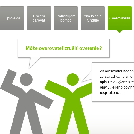
Chcem
Potrebujem
Ako to celé
O projekte
Overovatelia
darovať
pomoc
funguje
Môže overovateľ zrušiť overenie?
Ak overovateľ nadob
že sa radikálne zmeni
opisuje vo výzve ale
omylu, je jeho povin
resp. ukončiť.