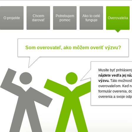
Chcem
Potrebujem
Ako to celé
O projekte
Overovatelia
darovať
pomoc
funguje
Som overovateľ, ako môžem overiť výzvu?
Musíte byť prihlásen
nájdete vedľa jej n
výzvu.
Táto možnosť 
overovateľom. Keď na
formulár overenia, do
overenia a svoje od