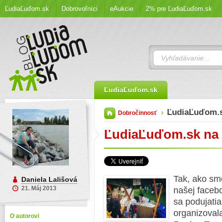
ĽudiaĽuďom.sk
Dobrovoľníci
eAukcie
2% pre ĽudiaĽuďom.sk
ĽudiaĽuďom.sk
ĽudiaĽuďom.
Dobročinnosť
ĽudiaĽuďom.sk na 
Tak, ako sm
Daniela Lališová
21. Máj 2013
našej facebo
sa podujati
organizoval
O autorovi