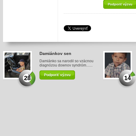
Podporiť výzvu
Damiánkov sen
Damiánko sa narodil so vzácnou
diagnózou downov syndróm.......
Podporiť výzvu
28
14