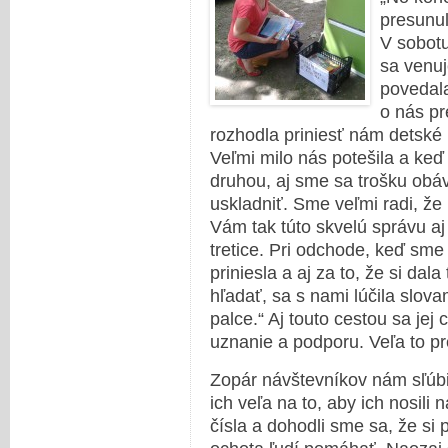
presunul
V sobotu
sa venu
povedala
o nás pr
rozhodla priniesť nám detské kn
Veľmi milo nás potešila a keď
druhou, aj sme sa trošku obá
uskladniť. Sme veľmi radi, že 
Vám tak túto skvelú správu aj
tretice. Pri odchode, keď sme 
priniesla a aj za to, že si da
hľadať, sa s nami lúčila slov
palce.“ Aj touto cestou sa je
uznanie a podporu. Veľa to p
Zopár návštevníkov nám sľúbi
ich veľa na to, aby ich nosili 
čísla a dohodli sme sa, že si 