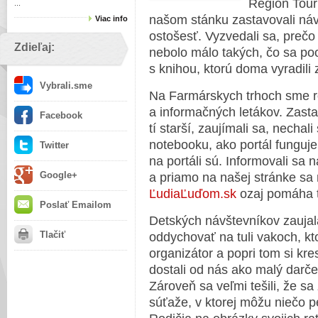
Region Tour
...
našom stánku zastavovali návšt
Viac info
ostošesť. Vyzvedali sa, prečo
Zdieľaj:
nebolo málo takých, čo sa poo
s knihou, ktorú doma vyradili 
Vybrali.sme
Na Farmárskych trhoch sme ro
a informačných letákov. Zasta
Facebook
tí starší, zaujímali sa, necha
notebooku, ako portál funguje
Twitter
na portáli sú. Informovali sa 
Google+
a priamo na našej stránke sa m
ĽudiaĽuďom.sk
ozaj pomáha t
Poslať Emailom
Detských návštevníkov zauja
Tlačiť
oddychovať na tuli vakoch, kt
organizátor a popri tom si kre
dostali od nás ako malý darče
Zároveň sa veľmi tešili, že sa
súťaže, v ktorej môžu niečo p