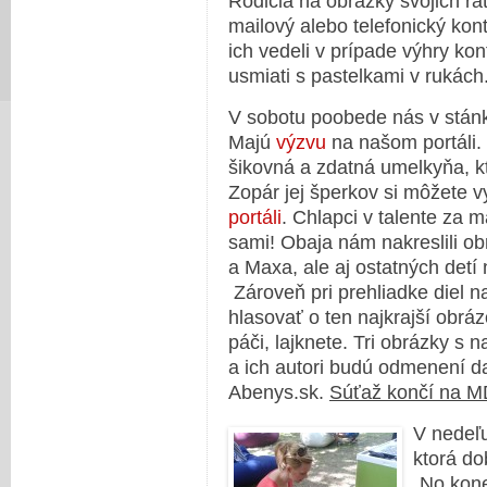
Rodičia na obrázky svojich rat
mailový alebo telefonický kon
ich vedeli v prípade výhry ko
usmiati s pastelkami v rukách
V sobotu poobede nás v stánk
Majú
výzvu
na našom portáli.
šikovná a zdatná umelkyňa, kt
Zopár jej šperkov si môžete 
portáli
. Chlapci v talente za
sami! Obaja nám nakreslili o
a Maxa, ale aj ostatných detí
Zároveň pri prehliadke diel 
hlasovať o ten najkrajší obráz
páči, lajknete. Tri obrázky s 
a ich autori budú odmenení 
Abenys.sk.
Súťaž končí na MD
V nedeľu
ktorá do
„No kone