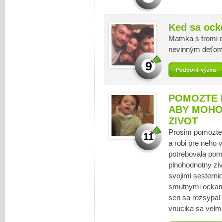
Ked sa ock
Mamka s tromi 
nevinným deťom..
9
Podporiť výzvu
POMOZTE 
ABY MOHO
ZIVOT
Prosim pomozte 
11
a robi pre neho 
potrebovala pom
plnohodnotny ziv
svojimi sesterni
smutnymi ockami 
sen sa rozsypal
vnucika sa velmi