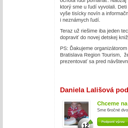
ochota ľudí pomáhať. Naozaj
ktorý sme u ľudí vyvolali. Deti
vyše tisícky novín a informač
i neznámych ľudí.
Teraz už riešime iba jeden te
dopraviť do novej detskej kniž
PS: Ďakujeme organizátorom 
Bratislava Region Tourism, 
prezentovať sa pred návštevní
Daniela Lališová po
Chceme na 
Sme 6ročné dvo
Podporiť výzvu
12