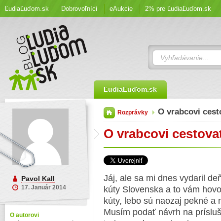
ĽudiaĽuďom.sk
Dobrovoľníci
eAukcie
2% pre ĽudiaĽuďom.sk
ĽudiaĽuďom.sk
O vrabcovi ces
Rozprávky
O vrabcovi cestova
Jáj, ale sa mi dnes vydaril d
Pavol Kall
17. Január 2014
kúty Slovenska a to vám hovor
kúty, lebo sú naozaj pekné a 
Musím podať návrh na prísluš
O autorovi