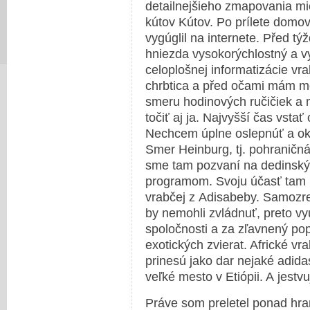
detailnejšieho zmapovania m
kútov Kútov. Po prílete domov
vygúglil na internete. Před t
hniezda vysokorýchlostný a vy
celoplošnej informatizácie vra
chrbtica a před očami mám mor
smeru hodinových ručičiek a 
točiť aj ja. Najvyšší čas vstať
Nechcem úplne oslepnúť a okri
Smer Heinburg, tj. pohraničná
sme tam pozvaní na dedinský 
programom. Svoju účasť tam pr
vrabčej z Adisabeby. Samozre
by nemohli zvládnuť, preto vyu
spoločnosti a za zľavnený pop
exotických zvierat. Africké v
prinesú jako dar nejaké adidas
veľké mesto v Etiópii. A jestv
Práve som preletel ponad hran