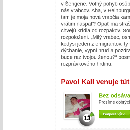
v Šengene. Voľný pohyb osôb,
nás vrabcov. Aha, v Heinburg
tam je moja nová vrabčia kam
vrátim naspäť? Opäť ma straši
chvejú krídla od rozpakov. 
rozpoložení. „Milý vrabec, os
kedysi jeden z emigrantov, ty 
dýchanie, vypni hruď a pozdr
bude raz tvojou ženou?“ posm
rozprávkového hrdinu.
Pavol Kall venuje tú
Bez odsáva
Prosíme dobrých
Podporiť výzvu
13