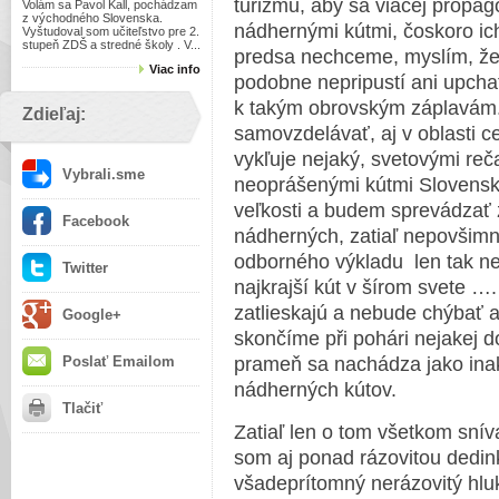
turizmu, aby sa viacej propago
Volám sa Pavol Kall, pochádzam
z východného Slovenska.
nádhernými kútmi, čoskoro ich
Vyštudoval som učiteľstvo pre 2.
stupeň ZDŠ a stredné školy . V...
predsa nechceme, myslím, že 
Viac info
podobne nepripustí ani upcha
k takým obrovským záplavám.
Zdieľaj:
samovzdelávať, aj v oblasti 
vykľuje nejaký, svetovými reč
Vybrali.sme
neoprášenými kútmi Slovensk
veľkosti a budem sprevádzať 
Facebook
nádherných, zatiaľ nepovšim
odborného výkladu len tak n
Twitter
najkrajší kút v šírom svete 
zatlieskajú a nebude chýbať 
Google+
skončíme při pohári nejakej do
Poslať Emailom
prameň sa nachádza jako inak 
nádherných kútov.
Tlačiť
Zatiaľ len o tom všetkom snív
som aj ponad rázovitou dedink
všadeprítomný nerázovitý hluk