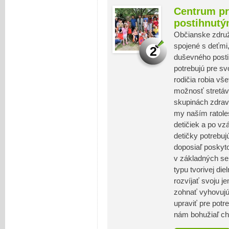
Centrum pr
postihnut
Občianske združ
spojené s deťmi,
2
duševného posti
potrebujú pre svo
rodičia robia vš
možnosť stretáv
skupinách zdraví
my naším ratoles
detičiek a po vz
detičky potrebu
doposiaľ poskyto
v základných seb
typu tvorivej di
rozvíjať svoju j
zohnať vyhovujú
upraviť pre potre
nám bohužiaľ ch