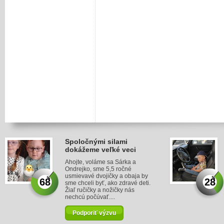
Spoločnými silami
dokážeme veľké veci
Ahojte, voláme sa Sárka a
Ondrejko, sme 5,5 ročné
usmievavé dvojičky a obaja by
68
28
sme chceli byť, ako zdravé deti.
Žiaľ ručičky a nožičky nás
nechcú počúvať....
Podporiť výzvu