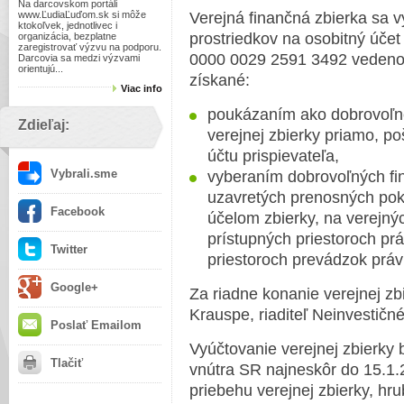
Na darcovskom portáli
www.ĽudiaĽuďom.sk si môže
Verejná finančná zbierka sa 
ktokoľvek, jednotlivec i
prostriedkov na osobitný účet
organizácia, bezplatne
zaregistrovať výzvu na podporu.
0000 0029 2591 3492 vedenom 
Darcovia sa medzi výzvami
orientujú...
získané:
Viac info
poukázaním ako dobrovoľné
Zdieľaj:
verejnej zbierky priamo, p
účtu prispievateľa,
Vybrali.sme
vyberaním dobrovoľných fi
uzavretých prenosných pokl
Facebook
účelom zbierky, na verejnýc
prístupných priestoroch pr
Twitter
priestoroch prevádzok práv
Google+
Za riadne konanie verejnej zb
Krauspe, riaditeľ Neinvestičn
Poslať Emailom
Vyúčtovanie verejnej zbierky 
Tlačiť
vnútra SR najneskôr do 15.1.
priebehu verejnej zbierky, hru