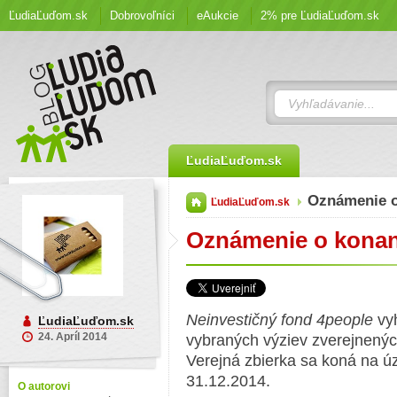
ĽudiaĽuďom.sk
Dobrovoľníci
eAukcie
2% pre ĽudiaĽuďom.sk
ĽudiaĽuďom.sk
Oznámenie 
ĽudiaĽuďom.sk
Oznámenie o konaní
Neinvestičný fond 4people
vyh
ĽudiaĽuďom.sk
24. Apríl 2014
vybraných výziev zverejnenýc
Verejná zbierka sa koná na ú
31.12.2014.
O autorovi