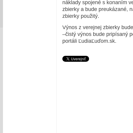
náklady spojené s konaním ver
zbierky a bude preukázané, na
zbierky použitý.
Výnos z verejnej zbierky bud
–čistý výnos bude pripísaný
portáli ĽudiaĽuďom.sk.