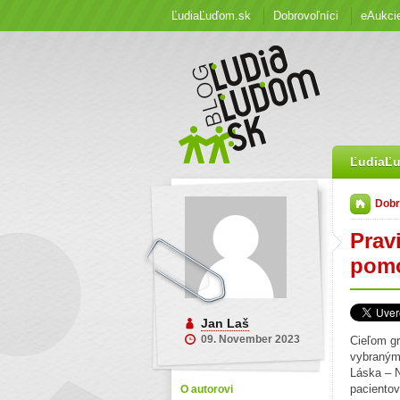
ĽudiaĽuďom.sk
Dobrovoľníci
eAukci
ĽudiaĽ
Dobr
Prav
pom
Jan Laš
09. November 2023
Cieľom g
vybraným 
Láska – N
pacientov
O autorovi