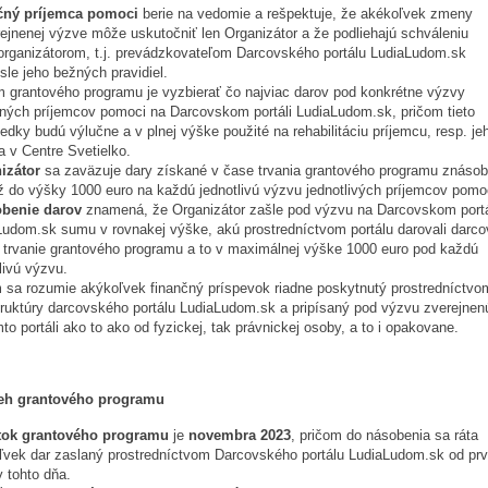
ný príjemca pomoci
berie na vedomie a rešpektuje, že akékoľvek zmeny
ejnenej výzve môže uskutočniť len Organizátor a že podliehajú schváleniu
organizátorom, t.j. prevádzkovateľom Darcovského portálu LudiaLudom.sk
le jeho bežných pravidiel.
m grantového programu je vyzbierať čo najviac darov pod konkrétne výzvy
ných príjemcov pomoci na Darcovskom portáli LudiaLudom.sk, pričom tieto
iedky budú výlučne a v plnej výške použité na rehabilitáciu príjemcu, resp. je
a v Centre Svetielko.
izátor
sa zaväzuje dary získané v čase trvania grantového programu znásob
ž do výšky 1000 euro na každú jednotlivú výzvu jednotlivých príjemcov pomo
benie darov
znamená, že Organizátor zašle pod výzvu na Darcovskom portá
Ludom.sk sumu v rovnakej výške, akú prostredníctvom portálu darovali darco
 trvanie grantového programu a to v maximálnej výške 1000 euro pod každú
livú výzvu.
 sa rozumie akýkoľvek finančný príspevok riadne poskytnutý prostredníctvo
štruktúry darcovského portálu LudiaLudom.sk a pripísaný pod výzvu zverejnen
to portáli ako to ako od fyzickej, tak právnickej osoby, a to i opakovane.
eh grantového programu
tok grantového programu
je
novembra 2023
, pričom do násobenia sa ráta
ľvek dar zaslaný prostredníctvom Darcovského portálu LudiaLudom.sk od prv
 tohto dňa.