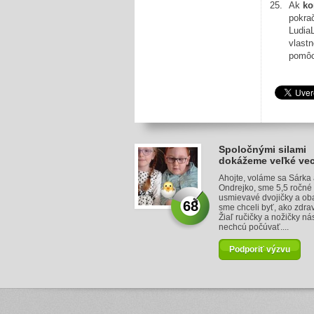
Ak
ko
pokra
LudiaL
vlastn
pomôc
Spoločnými silami
dokážeme veľké vec
Ahojte, voláme sa Sárka
Ondrejko, sme 5,5 ročné
usmievavé dvojičky a ob
68
sme chceli byť, ako zdrav
Žiaľ ručičky a nožičky ná
nechcú počúvať....
Podporiť výzvu