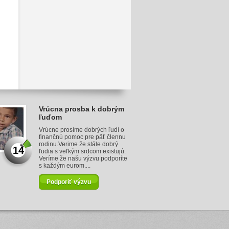
Vrúcna prosba k dobrým
ľuďom
Vrúcne prosíme dobrých ľudí o
finančnú pomoc pre päť člennu
rodinu.Verime že stále dobrý
14
ľudia s veľkým srdcom existujú.
Veríme že našu výzvu podporíte
s každým eurom....
Podporiť výzvu