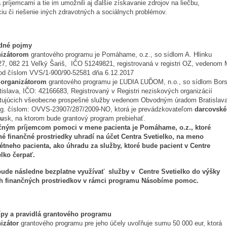
 príjemcami a tie im umožnili aj ďalšie získavanie zdrojov na liečbu,
áciu či riešenie iných zdravotných a sociálnych problémov.
dné pojmy
nizátorom
grantového programu je Pomáhame, o.z., so sídlom A. Hlinku
27, 082 21 Veľký Šariš, IČO 51249821, registrovaná v registri OZ, vedenom
od číslom VVS/1-900/90-52581 dňa 6.12.2017
uorganizátorom
grantového programu je ĽUDIA ĽUĎOM, n.o., so sídlom Bor
tislava, IČO: 42166683, Registrovaný v Registri neziskových organizácií
tujúcich všeobecne prospešné služby vedenom Obvodným úradom Bratislav
eg. číslom: OVVS-23907/287/2009-NO, ktorá je prevádzkovateľom
darcovsk
lu
sk, na ktorom bude grantový program prebiehať.
ným príjemcom pomoci v mene pacienta je Pomáhame, o.z., ktoré
né finančné prostriedky uhradí na účet Centra Svetielko, na meno
étneho pacienta, ako úhradu za služby, ktoré bude pacient v Centre
elko čerpať.
bude následne bezplatne využívať služby v Centre Svetielko do výšky
h finančných prostriedkov v rámci programu Násobíme pomoc.
ípy a pravidlá grantového programu
izátor
grantového programu pre jeho účely uvoľňuje sumu 50 000 eur, ktorá