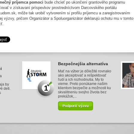
nečný príjemca pomoci
bude chcieť po ukončení grantového programu
čovať v získavaní príspevkov prostredníctvom Darcovského portálu
udom.sk, môže tak urobiť vytvorením si profilu príjemcu a zaregistrovaním
ej výzvy, pričom Organizátor a Spoluorganizátor deklarujú ochotu mu v tomto
ť.
Bezpečnejšia alternatíva
i
Mať na výber je dôležité rovnako
ako akceptovať a rešpektovať
 a
ľudí a ich rozhodnutia. My to
vieme. Preto ponúkame našim
aja by
1
klientom bezpečie a možnosti ku
é deti.
skvalitneniu svojho života bez
s
prekážok,...
Podporiť výzvu