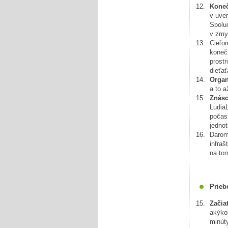
Koneč
v uver
Spolu
v zmys
Cieľo
koneč
prostr
dieťať
Organ
a to a
Znáso
Ludia
počas
jednot
Darom
infra
na tom
Prieb
Začia
akýko
minúty