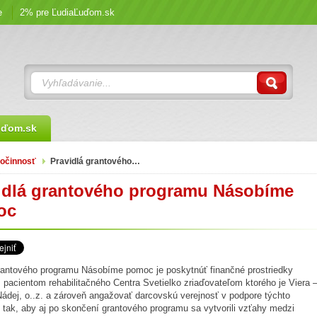
e
2% pre ĽudiaĽuďom.sk
uďom.sk
očinnosť
Pravidlá grantového…
idlá grantového programu Násobíme
oc
rantového programu Násobíme pomoc je poskytnúť finančné prostriedky
pacientom rehabilitačného Centra Svetielko zriaďovateľom ktorého je Viera 
ádej, o..z. a zároveň angažovať darcovskú verejnosť v podpore týchto
 tak, aby aj po skončení grantového programu sa vytvorili vzťahy medzi