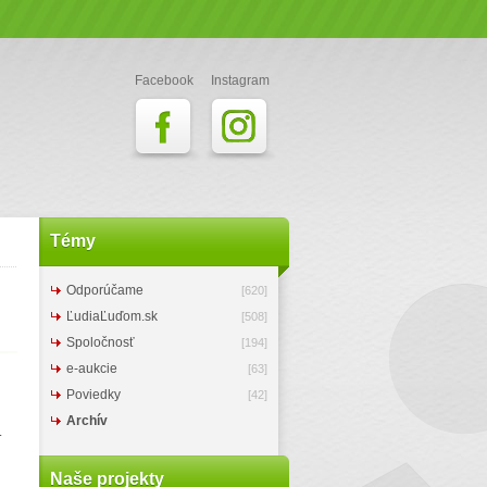
Facebook
Instagram
Témy
Odporúčame
[620]
ĽudiaĽuďom.sk
[508]
Spoločnosť
[194]
e-aukcie
[63]
Poviedky
[42]
Archív
–
Naše projekty