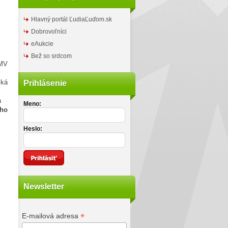
Hlavný portál ĽudiaĽuďom.sk
Dobrovoľníci
eAukcie
Bež so srdcom
 MV
ská
Prihlásenie
a
Meno:
ého
Heslo:
Newsletter
*
E-mailová adresa