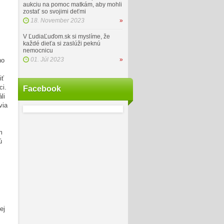
aukciu na pomoc matkám, aby mohli
zostať so svojimi deťmi
18. November 2023
»
V ĽudiaĽuďom.sk si myslíme, že
každé dieťa si zaslúži peknú
nemocnicu
01. Júl 2023
»
ho
iť
ci.
Facebook
li
via
m
ú
ej