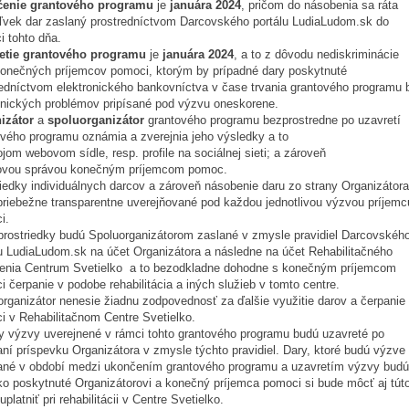
enie grantového programu
je
januára 2024
, pričom do násobenia sa ráta
ľvek dar zaslaný prostredníctvom Darcovského portálu LudiaLudom.sk do
i tohto dňa.
etie grantového programu
je
januára 2024
, a to z dôvodu nediskriminácie
konečných príjemcov pomoci, ktorým by prípadné dary poskytnuté
redníctvom elektronického bankovníctva v čase trvania grantového programu b
hnických problémov pripísané pod výzvu oneskorene.
izátor
a
spoluorganizátor
grantového programu bezprostredne po uzavretí
ového programu oznámia a zverejnia jeho výsledky a to
jom webovom sídle, resp. profile na sociálnej sieti; a zároveň
ovou správou konečným príjemcom pomoc.
iedky individuálnych darcov a zároveň násobenie daru zo strany Organizátora
priebežne transparentne uverejňované pod každou jednotlivou výzvou príjemc
i.
 prostriedky budú Spoluorganizátorom zaslané v zmysle pravidiel Darcovskéh
lu LudiaLudom.sk na účet Organizátora a následne na účet Rehabilitačného
denia Centrum Svetielko a to bezodkladne dohodne s konečným príjemcom
 čerpanie v podobe rehabilitácia a iných služieb v tomto centre.
rganizátor nenesie žiadnu zodpovednosť za ďalšie využitie darov a čerpanie
i v Rehabilitačnom Centre Svetielko.
y výzvy uverejnené v rámci tohto grantového programu budú uzavreté po
aní príspevku Organizátora v zmysle týchto pravidiel. Dary, ktoré budú výzve
ané v období medzi ukončením grantového programu a uzavretím výzvy budú
ko poskytnuté Organizátorovi a konečný príjemca pomoci si bude môcť aj tút
platniť pri rehabilitácii v Centre Svetielko.