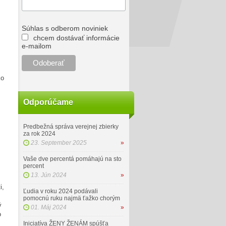
Súhlas s odberom noviniek
chcem dostávať informácie
e-mailom
ko
Odporúčame
Predbežná správa verejnej zbierky
za rok 2024
23. September 2025
»
Vaše dve percentá pomáhajú na sto
percent
13. Jún 2024
»
i,
Ľudia v roku 2024 podávali
pomocnú ruku najmä ťažko chorým
ý
01. Máj 2024
»
o
Iniciatíva ŽENY ŽENÁM spúšťa