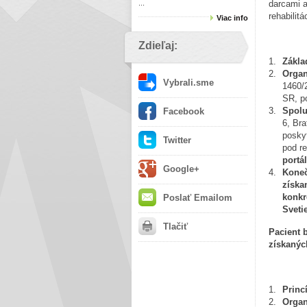
...
darcami a
rehabilit
Viac info
Zdieľaj:
Zákla
Orga
Vybrali.sme
1460/
SR, p
Spol
Facebook
6, Bra
posky
Twitter
pod r
portá
Google+
Koneč
získa
konkr
Poslať Emailom
Sveti
Tlačiť
Pacient 
získanýc
Princ
Organ