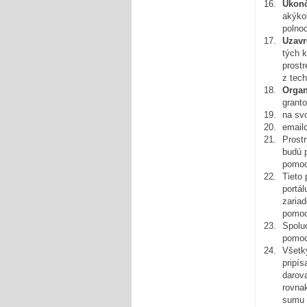
Ukonč
akýko
polnoc
Uzavr
tých 
prost
z tec
Organ
grant
na svo
email
Prostr
budú 
pomoc
Tieto
portá
zaria
pomoci
Spoluo
pomoc
Všetk
pripís
darov
rovna
sumu u