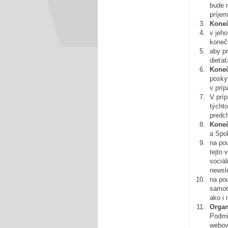
bude 
príje
Kone
v jeh
koneč
aby pr
dieťať
Koneč
posky
v príp
V prí
týchto
predc
Kone
a Spol
na po
tejto 
sociál
newsl
na po
samot
ako i 
Organ
Podmi
webov