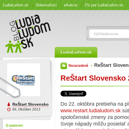
ĽudiaĽuďom.sk
Dobrovoľníci
eAukcie
2% pre ĽudiaĽuďom.sk
ĽudiaĽuďom.sk
ReŠtart Sloven
Nezaradené
ReŠtart Slovensko 
Do 22. októbra prebieha na p
ReŠtart Slovensko
06. Október 2013
www.restart.ludialudom.sk
súť
spoločenské zmeny za pomoci
Svoje nápady môžu posielať ak
O autorovi