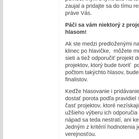
zaujal a pridajte sa do tímu r
práve Vás.
Páči sa vám niektorý z pro
hlasom!
Ak ste medzi predloženými našl
klinec po hlavičke, môžete m
sieti a tiež odporučiť projekt
projektov, ktorý bude tvoriť p
počtom takýchto hlasov, bude
finalistov.
Keďže hlasovanie i pridávani
dostať porota podľa pravidiel
časť projektov, ktoré nezískaj
užšieho výberu ich odporučia 
nápad sa teda nestratí, ani ke
Jedným z kritérií hodnotenia 
verejnosťou.