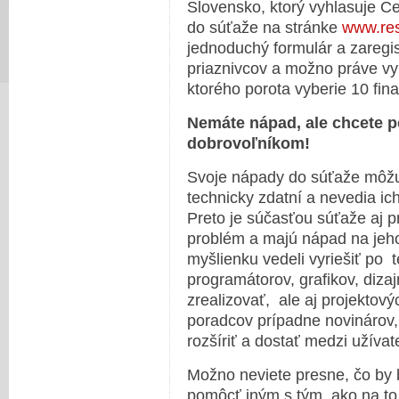
Slovensko, ktorý vyhlasuje Cen
do súťaže na stránke
www.res
jednoduchý formulár a zaregist
priaznivcov a možno práve vy
ktorého porota vyberie 10 fina
Nemáte nápad, ale chcete 
dobrovoľníkom!
Svoje nápady do súťaže môžu p
technicky zdatní a nevedia ich
Preto je súčasťou súťaže aj pr
problém a majú nápad na jeho r
myšlienku vedeli vyriešiť po 
programátorov, grafikov, diza
zrealizovať, ale aj projekto
poradcov prípadne novinárov,
rozšíriť a dostať medzi užívat
Možno neviete presne, čo by bo
pomôcť iným s tým, ako na to. 