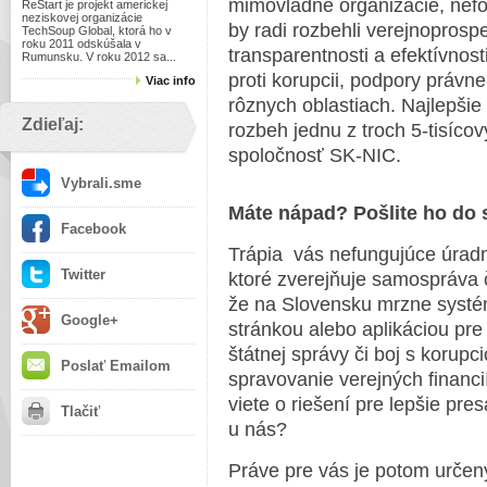
mimovládne organizácie, neform
ReŠtart je projekt americkej
neziskovej organizácie
by radi rozbehli verejnoprospe
TechSoup Global, ktorá ho v
roku 2011 odskúšala v
transparentnosti a efektívnost
Rumunsku. V roku 2012 sa...
proti korupcii, podpory právne
Viac info
rôznych oblastiach. Najlepšie
Zdieľaj:
rozbeh jednu z troch 5-tisícov
spoločnosť SK-NIC.
Vybrali.sme
Máte nápad? Pošlite ho do 
Facebook
Trápia vás nefungujúce úradn
Twitter
ktoré zverejňuje samospráva či
že na Slovensku mrzne syst
Google+
stránkou alebo aplikáciou pre
štátnej správy či boj s korupci
Poslať Emailom
spravovanie verejných financií
viete o riešení pre lepšie pre
Tlačiť
u nás?
Práve pre vás je potom určen