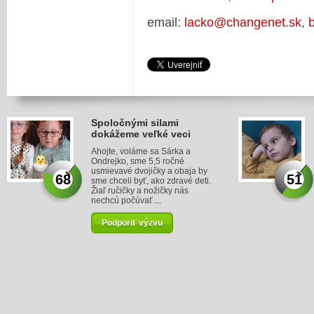
email:
lacko@changenet.sk
,
Spoločnými silami
dokážeme veľké veci
Ahojte, voláme sa Sárka a
Ondrejko, sme 5,5 ročné
usmievavé dvojičky a obaja by
68
51
sme chceli byť, ako zdravé deti.
Žiaľ ručičky a nožičky nás
nechcú počúvať....
Podporiť výzvu