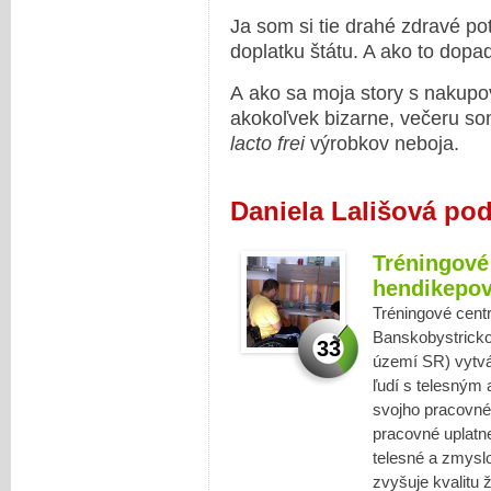
Ja som si tie drahé zdravé pot
doplatku štátu. A ako to dop
A ako sa moja story s nakupo
akokoľvek bizarne, večeru som
lacto frei
výrobkov neboja.
Daniela Lališová po
Tréningové
hendikepo
Tréningové cent
Banskobystrickom
33
území SR) vytvár
ľudí s telesný
svojho pracovné
pracovné uplatn
telesné a zmysl
zvyšuje kvalitu 