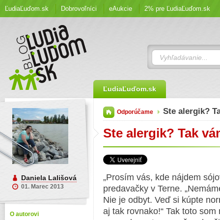
ĽudiaĽuďom.sk
Dobrovoľníci
eAukcie
2% pre ĽudiaĽuďom.sk
ĽudiaĽuďom.sk
Ste alergik? 
Odporúčame
Ste alergik? Tak vá
„Prosím vás, kde nájdem sójo
Daniela Lališová
01. Marec 2013
predavačky v Terne. „Nemám
Nie je odbyt. Veď si kúpte no
aj tak rovnako!“ Tak toto so
O autorovi