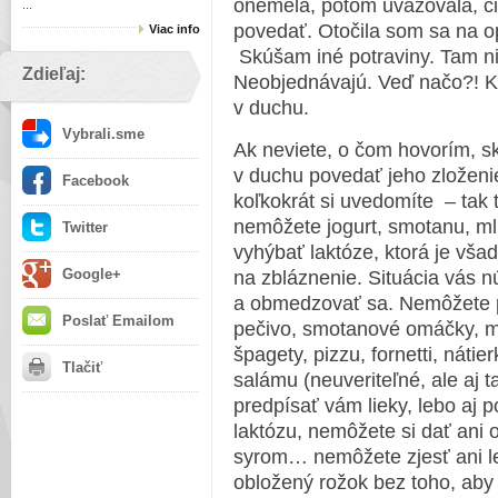
onemela, potom uvažovala, či
...
povedať. Otočila som sa na o
Viac info
Skúšam iné potraviny. Tam ni
Zdieľaj:
Neobjednávajú. Veď načo?! Kto
v duchu.
Vybrali.sme
Ak neviete, o čom hovorím, skú
v duchu povedať jeho zloženi
Facebook
koľkokrát si uvedomíte – tak 
nemôžete jogurt, smotanu, m
Twitter
vyhýbať laktóze, ktorá je všade
Google+
na zbláznenie. Situácia vás n
a obmedzovať sa. Nemôžete pa
Poslať Emailom
pečivo, smotanové omáčky, ml
špagety, pizzu, fornetti, náti
Tlačiť
salámu (neuveriteľné, ale aj 
predpísať vám lieky, lebo aj 
laktózu, nemôžete si dať ani 
syrom… nemôžete zjesť ani l
obložený rožok bez toho, aby 