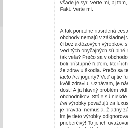
všade je syr. Verte mi, aj tam,
Fakt. Verte mi.
A tak poriadne nasrdená ces
obchody nemajú v základnej 
či bezlaktózových výrobkov, st
Veď tých obyčajných sú plné
tak veľa? Prečo sa v obchodo
boli prístupné ľuďom, ktorí ic
že zdraviu škodia. Prečo sa t
lacto frei
jogurty? Veď aj tie ľ
kvôli zdraviu. Uznávam, je nás
dosť! A ja hlavný problém vid
obchodníkov. Stále sú niekde
frei
výrobky považujú za luxus
je pravda, nemusia. Žiadny z
im je tieto výrobky odignoro
prieberčivý! To je ich uvažov