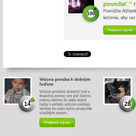
povedať " 
Pomôžte Alžbetk
100
liečenia, aby ra
Podporiť výzvu
Vrúcna prosba k dobrým
ľuďom
Vrúcne prosíme dobrých ľudí o
finančnú pomoc pre päť člennu
rodinu.Verime že stále dobrý
14
28
ľudia s veľkým srdcom existujú.
Veríme že našu výzvu podporíte
s každým eurom....
Podporiť výzvu