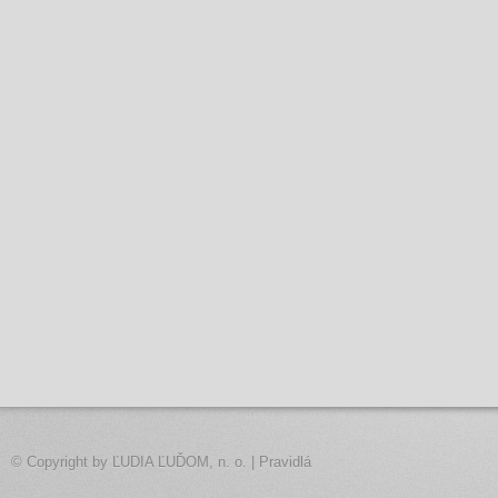
© Copyright by
ĽUDIA ĽUĎOM, n. o.
|
Pravidlá