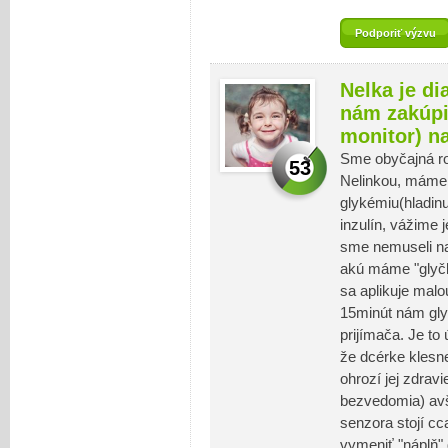
Podporiť výzvu
Nelka je d
nám zakúpi
monitor) na
Sme obyčajná ro
53
Nelinkou, máme 
glykémiu(hladinu
inzulín, vážime
sme nemuseli naš
akú máme "glyčk
sa aplikuje malo
15minút nám gly
prijímača. Je t
že dcérke klesne
ohrozí jej zdrav
bezvedomia) avš
senzora stojí cc
vymeniť "náplň" d