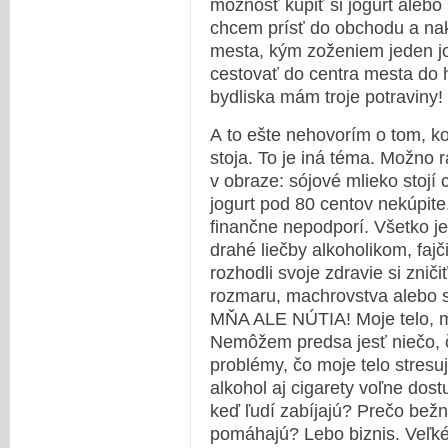
možnosť kúpiť si jogurt alebo
chcem prísť do obchodu a nak
mesta, kým zoženiem jeden jo
cestovať do centra mesta do h
bydliska mám troje potraviny!
A to ešte nehovorím o tom, ko
stoja. To je iná téma. Možno r
v obraze: sójové mlieko stojí
jogurt pod 80 centov nekúpite
finančne nepodporí. Všetko j
drahé liečby alkoholikom, faj
rozhodli svoje zdravie si znič
rozmaru, machrovstva alebo sl
MŇA ALE NÚTIA! Moje telo, 
Nemôžem predsa jesť niečo, č
problémy, čo moje telo stresu
alkohol aj cigarety voľne dost
keď ľudí zabíjajú? Prečo bežn
pomáhajú? Lebo biznis. Veľk