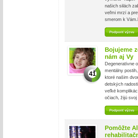
našich silách zab
veľmi mrzí a pr
smerom k Vám.Ď
Podporiť výzvu
Bojujeme z
nám aj Vy
Degeneratívne o
mentálny postih,
41
ktoré našim dvo
detských radostí
veľké komplikáci
očiach, žijú svoj
Podporiť výzvu
Pomôžte Al
rehabilitač