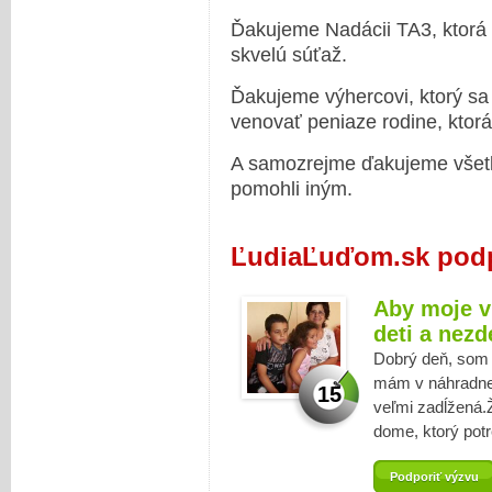
Ďakujeme Nadácii TA3, ktorá 
skvelú súťaž.
Ďakujeme výhercovi, ktorý sa 
venovať peniaze rodine, ktorá
A samozrejme ďakujeme všetký
pomohli iným.
ĽudiaĽuďom.sk podp
Aby moje v
deti a nezd
Dobrý deň, som 
mám v náhradnej 
15
veľmi zadĺžená
dome, ktorý potr
Podporiť výzvu