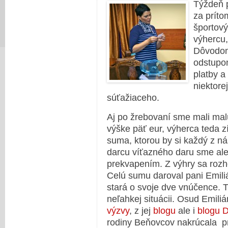
Týždeň p
za príto
športový
výhercu,
Dôvodom
odstupom
platby a
niektore
súťažiaceho.
Aj po žrebovaní sme mali mal
výške päť eur, výherca teda z
suma, ktorou by si každý z ná
darcu víťazného daru sme ale
prekvapením. Z výhry sa rozho
Celú sumu daroval pani Emili
stará o svoje dve vnúčence. T
neľahkej situácii. Osud Emili
výzvy
, z jej
blogu
ale i
blogu D
rodiny Beňovcov nakrúcala pr