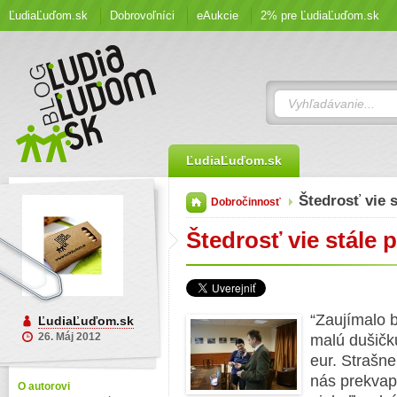
ĽudiaĽuďom.sk
Dobrovoľníci
eAukcie
2% pre ĽudiaĽuďom.sk
ĽudiaĽuďom.sk
Štedrosť vie 
Dobročinnosť
Štedrosť vie stále 
“Zaujímalo 
ĽudiaĽuďom.sk
26. Máj 2012
malú dušičk
eur. Strašne
nás prekvapi
O autorovi