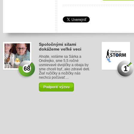
Spoločnými silami
dokážeme veľké veci
Ahojte, voláme sa Sárka a
Ondrejko, sme 5,5 ročné
usmievavé dvojičky a obaja by
1
68
sme chceli byť, ako zdravé deti.
Žiaľ ručičky a nožičky nás
nechcú počúvať....
Podporiť výzvu