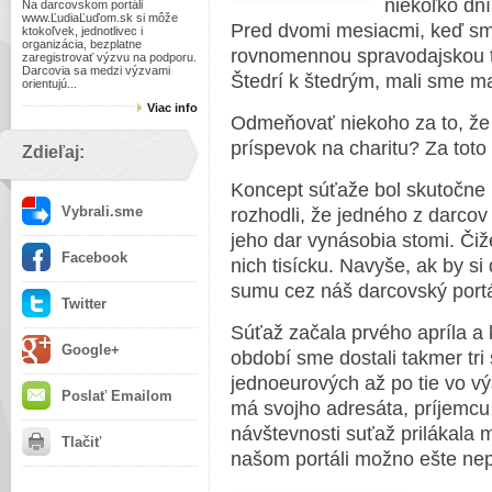
niekoľko dní
Na darcovskom portáli
www.ĽudiaĽuďom.sk si môže
Pred dvomi mesiacmi, keď s
ktokoľvek, jednotlivec i
organizácia, bezplatne
rovnomennou spravodajskou te
zaregistrovať výzvu na podporu.
Darcovia sa medzi výzvami
Štedrí k štedrým, mali sme ma
orientujú...
Viac info
Odmeňovať niekoho za to, že
príspevok na charitu? Za toto 
Zdieľaj:
Koncept súťaže bol skutočne 
Vybrali.sme
rozhodli, že jedného z darco
jeho dar vynásobia stomi. Čiže
Facebook
nich tisícku. Navyše, ak by si 
sumu cez náš darcovský portál
Twitter
Súťaž začala prvého apríla a 
Google+
období sme dostali takmer tri
jednoeurových až po tie vo vý
Poslať Emailom
má svojho adresáta, príjemcu
návštevnosti suťaž prilákala 
Tlačiť
našom portáli možno ešte nep