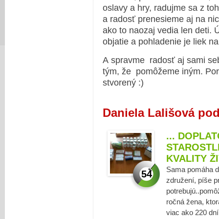
oslavy a hry, radujme sa z to
a radosť prenesieme aj na nic
ako to naozaj vedia len deti.
objatie a pohladenie je liek n
A spravme radosť aj sami seb
tým, že pomôžeme iným. Port
stvorený :)
Daniela Lališová po
... DOPLA
STAROSTLI
KVALITY ŽI
Sama pomáha dr
54
združení, píše pr
potrebujú..pomôž
ročná žena, ktor
viac ako 220 dní