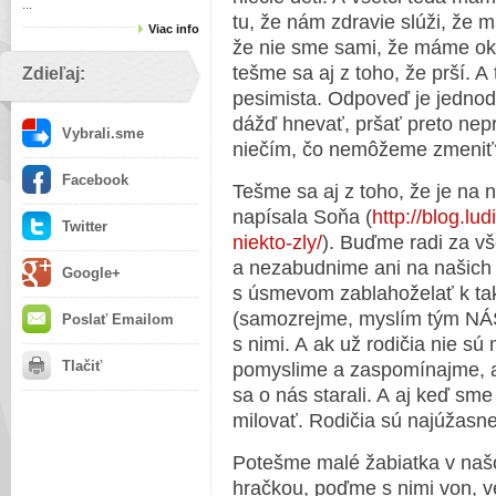
...
tu, že nám zdravie slúži, že
Viac info
že nie sme sami, že máme oko
tešme sa aj z toho, že prší. 
Zdieľaj:
pesimista. Odpoveď je jedno
dážď hnevať, pršať preto nepr
Vybrali.sme
niečím, čo nemôžeme zmeniť
Facebook
Tešme sa aj z toho, že je na 
napísala Soňa (
http://blog.lu
Twitter
niekto-zly/
). Buďme radi za vš
a nezabudnime ani na našich
Google+
s úsmevom zablahoželať k t
(samozrejme, myslím tým NÁS 
Poslať Emailom
s nimi. A ak už rodičia nie sú
Tlačiť
pomyslime a zaspomínajme, ak
sa o nás starali. A aj keď sme
milovať. Rodičia sú najúžasnej
Potešme malé žabiatka v naš
hračkou, poďme s nimi von, v