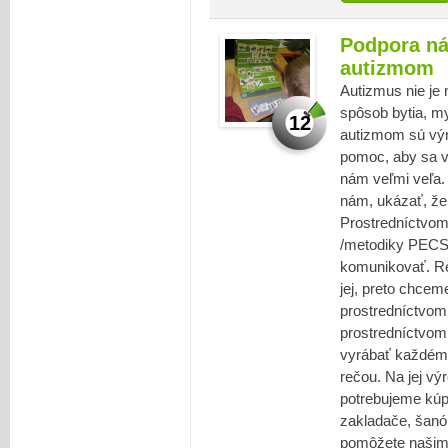
Podpora ná
autizmom
Autizmus nie je 
spôsob bytia, my
12
autizmom sú výn
pomoc, aby sa v
nám veľmi veľa
nám, ukázať, že 
Prostredníctvo
/metodiky PECS/
komunikovať. Re
jej, preto chce
prostredníctvom
prostredníctvom
vyrábať každému
rečou. Na jej vý
potrebujeme kúpi
zakladače, šanó
pomôžete našim 