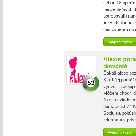
sebou 18 operáci
neuveriteľných 3
potrebovali fin
lieky, doplácanie
cestovnému do n
Podporiť výzvu
Alexis por
dievčatá
Čakáš alebo poz
Kto Ti/jej pomôž
53
vysvetliť svojej
Môžem chodiť ďa
Ako to zvládnem
domácnosti? * K
Spolu sa pokúsim
zdarma a v prísn
Podporiť výzvu