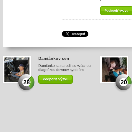
Podporiť výzvu
Damiánkov sen
Damiánko sa narodil so vzácnou
diagnózou downov syndróm.......
Podporiť výzvu
28
20