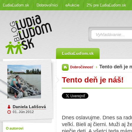
ĽudiaĽuďom.sk
Dobrovoľníci
eAukcie
2% pre ĽudiaĽuďom.sk
ĽudiaĽuďom.sk
Tento deň je 
Dobročinnosť
Tento deň je náš!
Daniela Lališová
01. Jún 2012
Dnes oslavujme. Dnes sa raduj
veľkí. Bieli aj čierni. Muži a
O autorovi
niečie deti. A všetci teda má