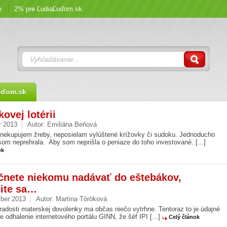
e
2% pre ĽudiaĽuďom.sk
uďom.sk
ovej lotérii
r 2013
Autor:
Emiliána Beňová
 nekupujem žreby, neposielam vylúštené krížovky či sudoku. Jednoducho
som neprehrala. Aby som neprišla o peniaze do toho investované. [...]
ok
čnete niekomu nadávať do eštebákov,
ite sa…
ber 2013
Autor:
Martina Töröková
radosti materskej dovolenky ma občas niečo vytrhne. Tentoraz to je údajné
 odhalenie internetového portálu GINN, že šéf IPI [...]
Celý článok