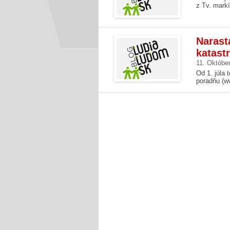
z Tv. markí
Narast
katast
11. Októbe
Od 1. júla 
poradňu (ww