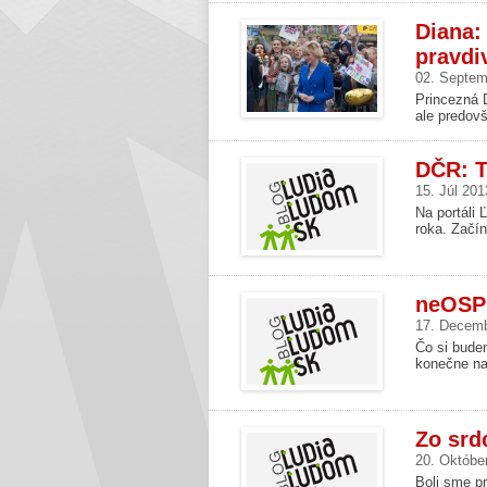
Diana: 
pravdi
02. Septem
Princezná D
ale predov
DČR: T
15. Júl 201
Na portáli
roka. Začín
neOSP
17. Decem
Čo si budem
konečne nap
Zo srd
20. Októbe
Boli sme pr