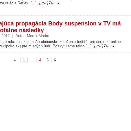
za relácia Reflex. [...]
Celý článok
ajúca propagácia Body suspension v TV má
rofálne následky
r 2012
Autor:
Marek Madro
tohto roku realizuje naše občianske združenie Inštitút prijatia, o.z. online
w.ipcko.sk) pre mladých ľudí. Poskytujeme takto [...]
Celý článok
«
1
…
4
5
6