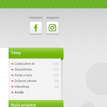
Facebook
Instagram
Témy
ĽudiaĽuďom.sk
[508]
Zdravotníctvo
[102]
Pocity a viera
[109]
Duševné zdravie
[66]
Videoblogy
[25]
Archív
Naše projekty