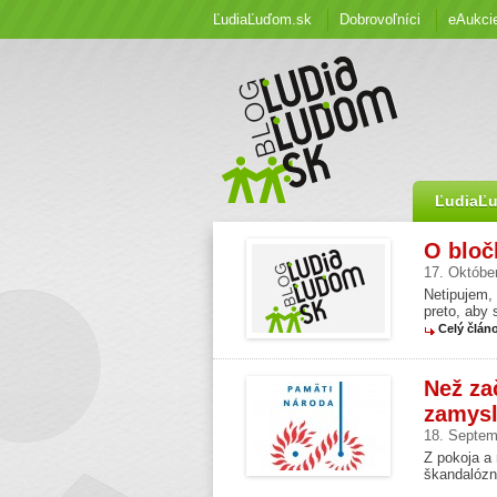
ĽudiaĽuďom.sk
Dobrovoľníci
eAukci
ĽudiaĽ
O bločk
17. Októbe
Netipujem,
preto, aby 
Celý člán
Než za
zamysl
18. Septem
Z pokoja a 
škandalózne