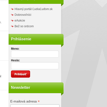
Hlavný portál ĽudiaĽuďom.sk
Dobrovoľníci
eAukcie
m,
Bež so srdcom
Prihlásenie
Meno:
Heslo:
l
Newsletter
*
E-mailová adresa