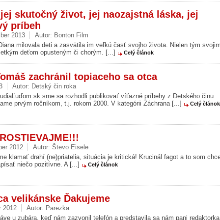
jej skutočný život, jej naozajstná láska, jej
vý príbeh
ber 2013
Autor:
Bonton Film
iana milovala deti a zasvätila im veľkú časť svojho života. Nielen tým svoji
šetkým deťom opusteným či chorým. [...]
Celý článok
omáš zachránil topiaceho sa otca
3
Autor:
Detský čin roka
 ĽudiaĽuďom.sk sme sa rozhodli publikovať víťazné príbehy z Detského činu
ame prvým ročníkom, t.j. rokom 2000. V kategórii Záchrana [...]
Celý článok
ROSTIEVAJME!!!
ber 2012
Autor:
Števo Eisele
e klamať drahí (ne)priatelia, situácia je kritická! Krucinál fagot a to som chce
ísať niečo pozitívne. A [...]
Celý článok
ca velikánske Ďakujeme
r 2012
Autor:
Parezka
áve u zubára, keď nám zazvonil telefón a predstavila sa nám pani redaktorka