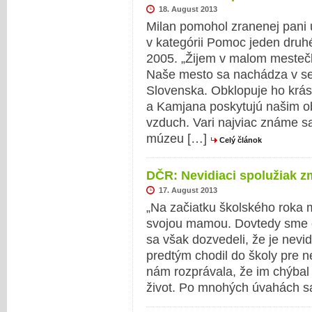
18. August 2013
Milan pomohol zranenej pani u
v kategórii Pomoc jeden druh
2005. „Žijem v malom mestečk
Naše mesto sa nachádza v se
Slovenska. Obklopuje ho krás
a Kamjana poskytujú našim ob
vzduch. Vari najviac známe s
múzeu […]
Celý článok
DČR: Nevidiaci spolužiak z
17. August 2013
„Na začiatku školského roka m
svojou mamou. Dovtedy sme o
sa však dozvedeli, že je nevid
predtým chodil do školy pre 
nám rozprávala, že im chýbal
život. Po mnohých úvahách s