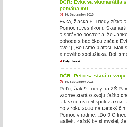
DČR: Evka sa skamarátila 
pomáha mu
16. September 2013
Evka, žiačka 6. Triedy získal
Pomoc rovesníkom. Skamarát
a správne postrehla, že Jank
dohode s babičkou začala Evk
dve :) „Boli sme piataci. Mali
a nového spolužiaka. Boli sme
Celý článok
DČR: Peťo sa stará o svoj
15. September 2013
Peťo, žiak 9. triedy na ZŠ Pa
vzorne stará o svoju ťažko c
a láskou oslovil spolužiakov 
ho v roku 2010 na Detský čin 
Pomoc v rodine. „Do 9.C tri
Ballek. Každý by si myslel, že