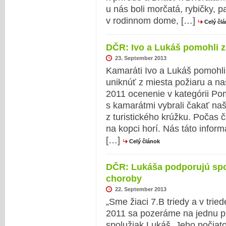
u nás boli morčatá, rybičky, 
v rodinnom dome, […]
Celý čl
DČR: Ivo a Lukáš pomohli 
23. September 2013
Kamaráti Ivo a Lukáš pomohl
uniknúť z miesta požiaru a naš
2011 ocenenie v kategórii P
s kamarátmi vybrali čakať naši
z turistického krúžku. Počas 
na kopci horí. Nás táto informá
[…]
Celý článok
DČR: Lukáša podporujú spol
choroby
22. September 2013
„Sme žiaci 7.B triedy a v tried
2011 sa pozeráme na jednu pr
spolužiak Lukáš. Jeho počiato