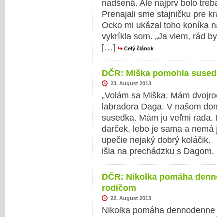
nadšená. Ale najprv bolo treb
Prenajali sme stajničku pre k
Ocko mi ukázal toho koníka na
vykríkla som. „Ja viem, rád by
[…]
Celý článok
DČR: Miška pomohla susedke
23. August 2013
„Volám sa Miška. Mám dvojro
labradora Daga. V našom dome
susedka. Mám ju veľmi rada.
darček, lebo je sama a nemá j
upečie nejaký dobrý koláč
išla na prechádzku s Dagom.
DČR: Nikolka pomáha denn
rodičom
22. August 2013
Nikolka pomáha dennodenne 