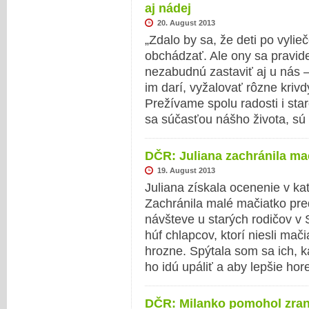
aj nádej
20. August 2013
„Zdalo by sa, že deti po vyli
obchádzať. Ale ony sa pravide
nezabudnú zastaviť aj u nás –
im darí, vyžalovať rôzne kriv
Prežívame spolu radosti i star
sa súčasťou nášho života, sú 
DČR: Juliana zachránila ma
19. August 2013
Juliana získala ocenenie v ka
Zachránila malé mačiatko pre
návšteve u starých rodičov v
húf chlapcov, ktorí niesli mač
hrozne. Spýtala som sa ich, k
ho idú upáliť a aby lepšie hore
DČR: Milanko pomohol zrane