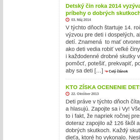
Detský čin roka 2014 vyzýva
príbehy o dobrých skutkoch
03. Máj 2014
V týchto dňoch štartuje 14. ro
výzvou pre deti i dospelých, 
detí. Znamená to mať otvorené
ako deti vedia robiť veľké činy
i každodenné drobné skutky
pomôcť, potešiť, prekvapiť, 
aby sa deti […]
Celý článok
KTO ZÍSKA OCENENIE DET
22. Október 2013
Deti práve v týchto dňoch čít
a hlasujú. Zapojte sa i Vy! V
to i fakt, že napriek ročnej pr
doteraz zapojilo až 126 škôl 
dobrých skutkoch. Každý skut
dieťa, ktoré ho vykonalo. Nes