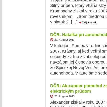
svojich spolužiakov, ktorí mu
Silný príbeh, ktorý vháňa slzy 
Krompachy získal v roku 2007
rovesníkom. „Som triednou u
v piatok 2. […]
Celý článok
DČR: Natálka pri autonehod
27. August 2013
V kategórii Pomoc v rodine zí
2007. Krásny, aj keď veľmi s
sekundy zvrtne život celej rodi
navzájom jej členovia oporo
zo Spišskej Novej Vsi. Asi pr
autonehoda. V aute sme sedel
DČR: Alexander pomohol z
elektrickým prúdom
26. August 2013
Alexander získal v roku 2007