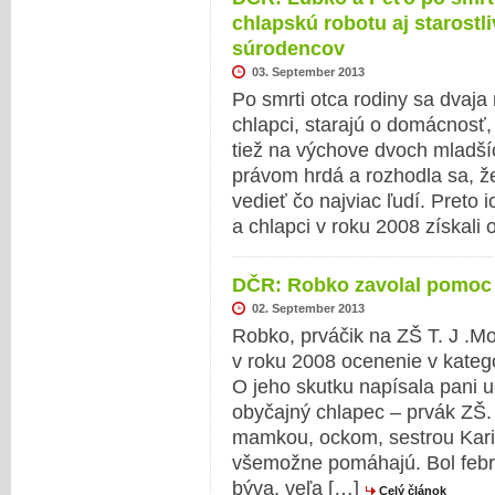
chlapskú robotu aj starost
súrodencov
03. September 2013
Po smrti otca rodiny sa dvaja 
chlapci, starajú o domácnosť
tiež na výchove dvoch mladš
právom hrdá a rozhodla sa, ž
vedieť čo najviac ľudí. Preto 
a chlapci v roku 2008 získali
DČR: Robko zavolal pomoc 
02. September 2013
Robko, prváčik na ZŠ T. J .M
v roku 2008 ocenenie v kategó
O jeho skutku napísala pani u
obyčajný chlapec – prvák ZŠ.
mamkou, ockom, sestrou Kari
všemožne pomáhajú. Bol febru
býva, veľa […]
Celý článok