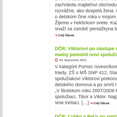
zachránila majiteľovi obchodu
rozvážne, ako dospelá žena. O
o detskom čine roka v mojom 
Žijeme v hektickom svete. Ka
snaží sa zarobiť peniažkyna b
Celý článok
DČR: Viktorovi po nástupe
mamy pomohli noví spoluži
04. September 2013
V kategórii Pomoc rovesníkom 
triedy, ZŠ s MŠ SNP 412, Sta
spolužiakovi Viktorovi preko
detského domova a po smrti m
„V školskom roku 2007/2008 k 
spolužiaci, Tibor a Viktor. Na
sme tretiaci, […]
Celý článok
DČR: Ľubko a Peťo po smrti 