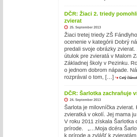
DČR: Žiaci 2. triedy pomohl
zvierat
25. September 2013
Žiaci tretej triedy ZŠ Fándlyh
ocenenie v kategórii Dobrý n
predali svoje obrázky zvierat.
útulok pre zvieratá v Malom Zá
Základnej školy v Pezinku. 
o jednom dobrom nápade. Náš
rozprával o tom, […]
Celý článo
DČR: Šarlotka zachraňuje v
24. September 2013
Šarlota je milovníčka zvierat
zvieratká v okolí. Jej mama j
V roku 2011 získala Šarlotka
prírode. „…Moja dcéra Šarlot
k prírode a zvlášť k zvieratá