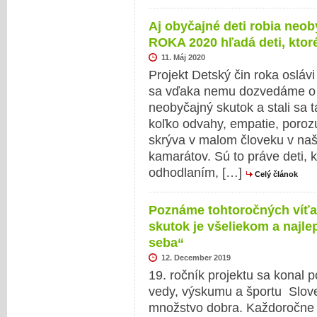
Aj obyčajné deti robia neo
ROKA 2020 hľadá deti, kto
11. Máj 2020
Projekt Detský čin roka oslávi
sa vďaka nemu dozvedáme o o
neobyčajný skutok a stali sa 
koľko odvahy, empatie, poro
skrýva v malom človeku v naše
kamarátov. Sú to práve deti, k
odhodlaním, […]
Celý článok
Poznáme tohtoročných víťa
skutok je všeliekom a najl
seba“
12. December 2019
19. ročník projektu sa konal p
vedy, výskumu a športu Slove
množstvo dobra. Každoročne 