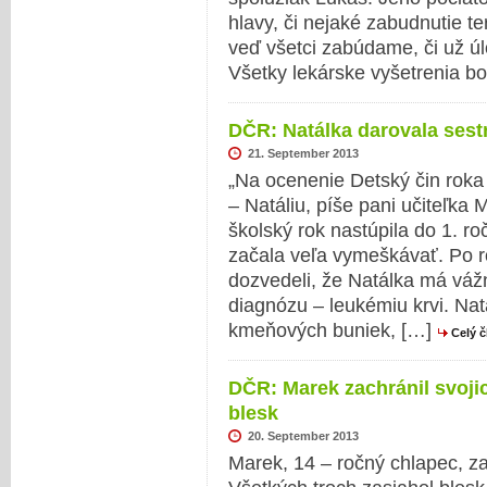
hlavy, či nejaké zabudnutie t
veď všetci zabúdame, či už ú
Všetky lekárske vyšetrenia bo
DČR: Natálka darovala sest
21. September 2013
„Na ocenenie Detský čin roka
– Natáliu, píše pani učiteľka
školský rok nastúpila do 1. r
začala veľa vymeškávať. Po 
dozvedeli, že Natálka má váž
diagnózu – leukémiu krvi. Nat
kmeňových buniek, […]
Celý 
DČR: Marek zachránil svoji
blesk
20. September 2013
Marek, 14 – ročný chlapec, za