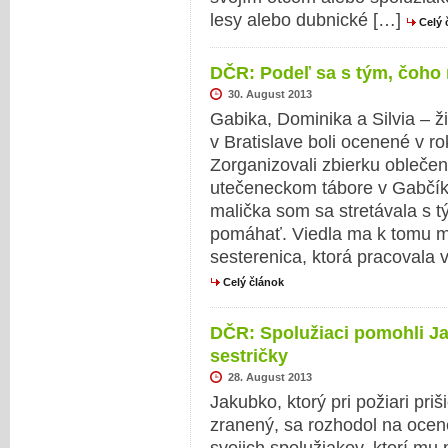
lesy alebo dubnické […]
Celý 
DČR: Podeľ sa s tým, čoho
30. August 2013
Gabika, Dominika a Silvia – ž
v Bratislave boli ocenené v r
Zorganizovali zbierku obleče
utečeneckom tábore v Gabčík
malička som sa stretávala s t
pomáhať. Viedla ma k tomu m
sesterenica, ktorá pracovala
Celý článok
DČR: Spolužiaci pomohli J
sestričky
28. August 2013
Jakubko, ktorý pri požiari pri
zranený, sa rozhodol na ocen