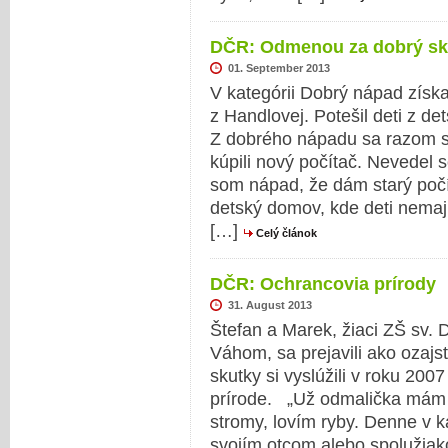
DČR: Odmenou za dobrý skut
01. September 2013
V kategórii Dobrý nápad získ
z Handlovej. Potešil deti z 
Z dobrého nápadu sa razom st
kúpili nový počítač. Nevedel 
som nápad, že dám starý počí
detský domov, kde deti nemaj
[…]
Celý článok
DČR: Ochrancovia prírody
31. August 2013
Štefan a Marek, žiaci ZŠ sv.
Váhom, sa prejavili ako ozajs
skutky si vyslúžili v roku 20
prírode. „Už odmalička mám r
stromy, lovím ryby. Denne v
svojím otcom alebo spolužia