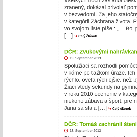
Všetkých troch zasiahol blesk
zranený, dokázal privolať po
v bezvedomí. Za jeho statočn
v kategórii Záchrana života. 
vo svojom liste píše : „… Bol
[…]
Celý článok
DČR: Zvukovými nahrávkami
19. September 2013
Spolužiaci sa rozhodli pomôc
v kóme po ťažkom úraze. Ich 
rýchlo, oveľa rýchlejšie, než b
Žiaci vtedy sekundy na gymnáz
v roku 2010 ocenenie v kateg
niekoho zábava a šport, pre 
Jana sa stala […]
Celý článok
DČR: Tomáš zachránil šteni
18. September 2013