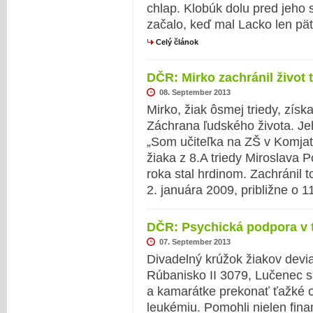
chlap. Klobúk dolu pred jeho
začalo, keď mal Lacko len päť
Celý článok
DČR: Mirko zachránil život 
08. September 2013
Mirko, žiak ôsmej triedy, získ
Záchrana ľudského života. Jeh
„Som učiteľka na ZŠ v Komjati
žiaka z 8.A triedy Miroslava P
roka stal hrdinom. Zachránil to
2. januára 2009, približne o 
DČR: Psychická podpora v 
07. September 2013
Divadelný krúžok žiakov devi
Rúbanisko II 3079, Lučenec 
a kamarátke prekonať ťažké o
leukémiu. Pomohli nielen fin