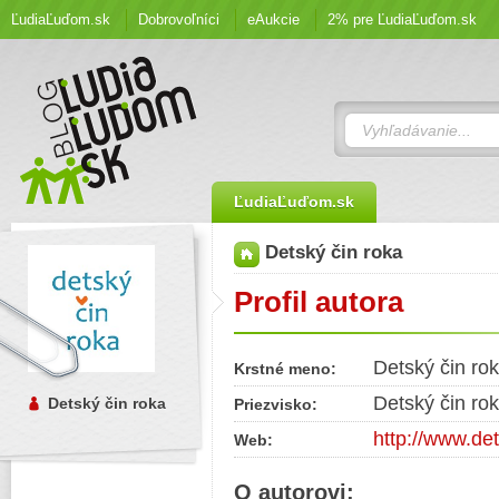
ĽudiaĽuďom.sk
Dobrovoľníci
eAukcie
2% pre ĽudiaĽuďom.sk
ĽudiaĽuďom.sk
Detský čin roka
Profil autora
Detský čin ro
Krstné meno:
Detský čin ro
Detský čin roka
Priezvisko:
http://www.de
Web:
O autorovi: