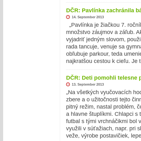
DČR: Pavlínka zachránila 
14. September 2013
„Pavlínka je žiačkou 7. roční
množstvo záujmov a záľub. Ak
vyjadriť jedným slovom, použi
rada tancuje, venuje sa gymna
obľubuje parkour, teda umeni
najkratšou cestou k cieľu. Je
DČR: Deti pomohli telesne 
13. September 2013
„Na všetkých vyučovacích ho
zbere a o užitočnosti tejto či
pitný režim, nastal problém, 
a hlavne štuplíkmi. Chlapci s
futbal s tými vrchnáčikmi bol
využili v súťažiach, napr. pri
veže, výrobe postavičiek, lep