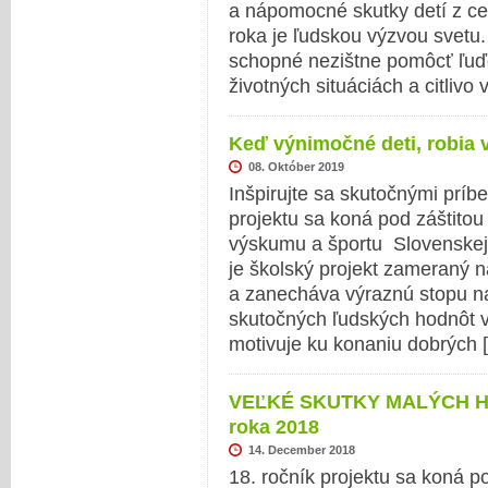
a nápomocné skutky detí z ce
roka je ľudskou výzvou svetu.
schopné nezištne pomôcť ľuďo
životných situáciách a citlivo
Keď výnimočné deti, robia 
08. Október 2019
Inšpirujte sa skutočnými príb
projektu sa koná pod záštitou 
výskumu a športu Slovenskej r
je školský projekt zameraný 
a zanecháva výraznú stopu n
skutočných ľudských hodnôt v
motivuje ku konaniu dobrých
VEĽKÉ SKUTKY MALÝCH HRD
roka 2018
14. December 2018
18. ročník projektu sa koná p