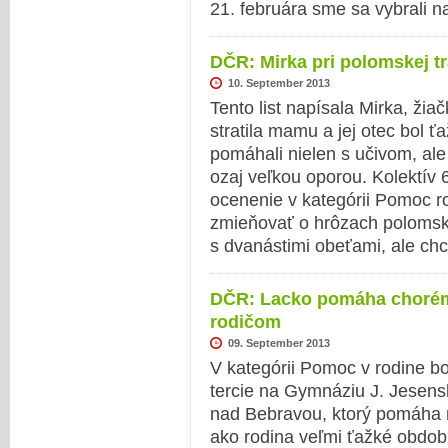
21. februára sme sa vybrali 
DČR: Mirka pri polomskej tr
10. September 2013
Tento list napísala Mirka, žiač
stratila mamu a jej otec bol ť
pomáhali nielen s učivom, ale a
ozaj veľkou oporou. Kolektív 6
ocenenie v kategórii Pomoc 
zmieňovať o hrôzach polomske
s dvanástimi obeťami, ale c
DČR: Lacko pomáha chorému
rodičom
09. September 2013
V kategórii Pomoc v rodine b
tercie na Gymnáziu J. Jesen
nad Bebravou, ktorý pomáha r
ako rodina veľmi ťažké obdob