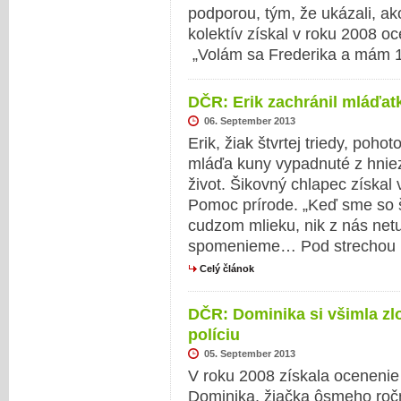
podporou, tým, že ukázali, ak
kolektív získal v roku 2008 o
„Volám sa Frederika a mám 
DČR: Erik zachránil mláďat
06. September 2013
Erik, žiak štvrtej triedy, poho
mláďa kuny vypadnuté z hnie
život. Šikovný chlapec získal
Pomoc prírode. „Keď sme so š
cudzom mlieku, nik z nás netu
spomenieme… Pod strechou na
Celý článok
DČR: Dominika si všimla zl
políciu
05. September 2013
V roku 2008 získala ocenenie
Dominika, žiačka ôsmeho roč