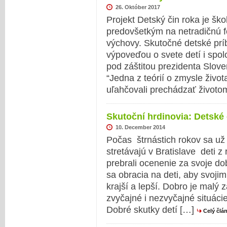
26. Október 2017
Projekt Detský čin roka je šk
predovšetkým na netradičnú fo
výchovy. Skutočné detské pr
výpoveďou o svete detí i spol
pod záštitou prezidenta Slove
“Jedna z teórií o zmysle život
uľahčovali prechádzať životo
Skutoční hrdinovia: Detské 
10. December 2014
Počas štrnástich rokov sa už
stretávajú v Bratislave deti z
prebrali ocenenie za svoje do
sa obracia na deti, aby svojim
krajší a lepší. Dobro je malý 
zvyčajné i nezvyčajné situáci
Dobré skutky detí […]
Celý člá