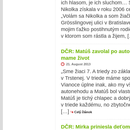
ich hlasom, je ich sluchom… 
Nikolka získala v roku 2006 c
„Volám sa Nikolka a som žiačk
Grösslingovej ulici v Bratisla
mojim ťažko postihnutým rodi
v ktorom som rástla a žijem, 
DČR: Matúš zavolal po auto
mame život
21. August 2013
„Sme žiaci 7. A triedy zo zákl
v Trstenej. V triede máme spo
Vianoce úplne inak, ako my vš
autonehodu a Matúš bol vlastn
Matúš je tichý chlapec a dob
v triede každému, no zbytočn
[…]
Celý článok
DČR: Mirka priniesla deťom 