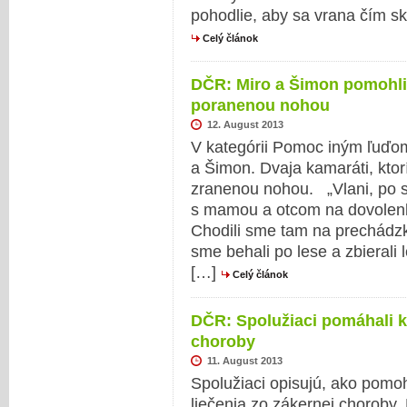
pohodlie, aby sa vrana čím sk
Celý článok
DČR: Miro a Šimon pomohl
poranenou nohou
12. August 2013
V kategórii Pomoc iným ľuďom
a Šimon. Dvaja kamaráti, kto
zranenou nohou. „Vlani, po s
s mamou a otcom na dovolenk
Chodili sme tam na prechád
sme behali po lese a zbierali
[…]
Celý článok
DČR: Spolužiaci pomáhali ka
choroby
11. August 2013
Spolužiaci opisujú, ako pomo
liečenia zo zákernej choroby.