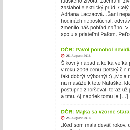
ľudského života. Zachránil ži
zasiahol elektrický prúd. Celý
Adriana Laczaová. „Šani nepat
hodinách neposlúchal, odvráva
zmenilo náš pohľad naňho. V 
spolu s priateľmi Paľom, Pe
DČR: Pavol pomohol nevidi
25. August 2013
Šikovný nápad a koľká veľká 
v roku 2006 cenu Detský čin r
fakt dobrý! Výborný! :) „Moja
na masáže k tete Nataške, kto
postupne zhoršoval, teraz už 
a tmu. Aj napriek tomu je […]
DČR: Majka sa vzorne stara
24. August 2013
„Keď som mala deväť rokov, o