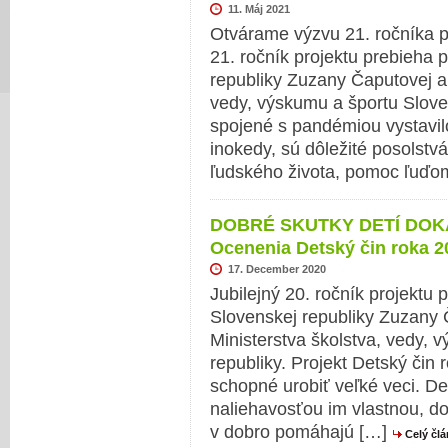
11. Máj 2021
Otvárame výzvu 21. ročníka p
21. ročník projektu prebieha 
republiky Zuzany Čaputovej a 
vedy, výskumu a športu Slove
spojené s pandémiou vystavi
inokedy, sú dôležité posolst
ľudského života, pomoc ľuďo
DOBRÉ SKUTKY DETÍ DOK
Ocenenia Detský čin roka 2
17. December 2020
Jubilejný 20. ročník projektu 
Slovenskej republiky Zuzany 
Ministerstva školstva, vedy, 
republiky. Projekt Detský čin 
schopné urobiť veľké veci. Det
naliehavosťou im vlastnou, do
v dobro pomáhajú […]
Celý čl