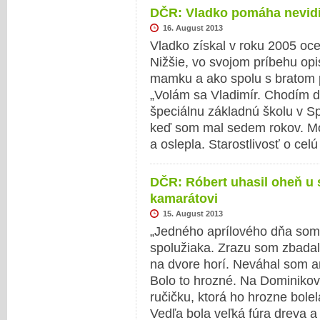
DČR: Vladko pomáha nevid
16. August 2013
Vladko získal v roku 2005 oce
Nižšie, vo svojom príbehu opi
mamku a ako spolu s bratom p
„Volám sa Vladimír. Chodím d
špeciálnu základnú školu v Sp
keď som mal sedem rokov. M
a oslepla. Starostlivosť o cel
DČR: Róbert uhasil oheň u
kamarátovi
15. August 2013
„Jedného aprílového dňa som
spolužiaka. Zrazu som zbada
na dvore horí. Neváhal som 
Bolo to hrozné. Na Dominikovi 
ručičku, ktorá ho hrozne bolel
Vedľa bola veľká fúra dreva a 