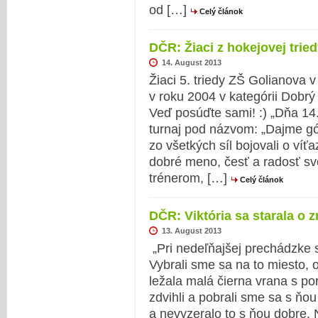
od […]
Celý článok
DČR: Žiaci z hokejovej tried
14. August 2013
Žiaci 5. triedy ZŠ Golianova v
v roku 2004 v kategórii Dobrý
Veď posúďte sami! :) „Dňa 14
turnaj pod názvom: „Dajme g
zo všetkých síl bojovali o víťa
dobré meno, česť a radosť sv
trénerom, […]
Celý článok
DČR: Viktória sa starala o 
13. August 2013
„Pri nedeľňajšej prechádzke 
Vybrali sme sa na to miesto, o
ležala malá čierna vrana s p
zdvihli a pobrali sme sa s ň
a nevyzeralo to s ňou dobre. N