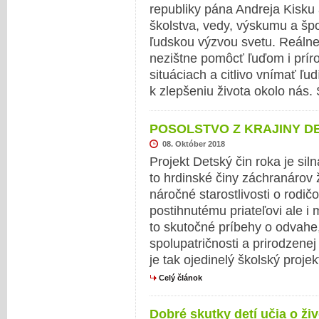
republiky pána Andreja Kisku 
školstva, vedy, výskumu a špo
ľudskou výzvou svetu. Reálne
nezištne pomôcť ľuďom i prír
situáciach a citlivo vnímať ľud
k zlepšeniu života okolo nás
POSOLSTVO Z KRAJINY DETÍ
08. Október 2018
Projekt Detský čin roka je si
to hrdinské činy záchranárov 
náročné starostlivosti o rodi
postihnutému priateľovi ale 
to skutočné príbehy o odvahe
spolupatričnosti a prirodzene
je tak ojedinelý školský pro
Celý článok
Dobré skutky detí učia o živ