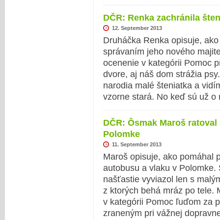
DČR: Renka zachránila šten
12. September 2013
Druháčka Renka opisuje, ako 
správaním jeho nového majiteľ
ocenenie v kategórii Pomoc 
dvore, aj náš dom strážia psy
narodia malé šteniatka a vid
vzorne stará. No keď sú už o
DČR: Ôsmak Maroš ratoval 
Polomke
11. September 2013
Maroš opisuje, ako pomáhal p
autobusu a vlaku v Polomke. 
našťastie vyviazol len s malý
z ktorých behá mráz po tele.
v kategórii Pomoc ľuďom za 
zraneným pri vážnej dopravn