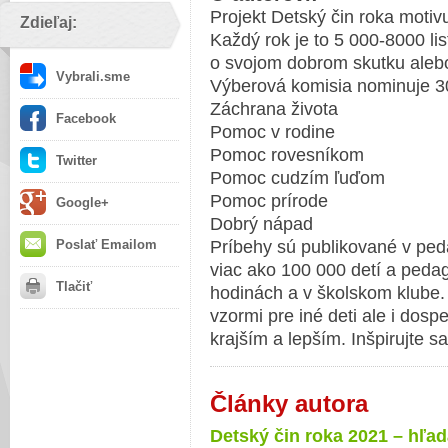
Projekt Detský čin roka motivuj
Zdieľaj:
Každý rok je to 5 000-8000 lis
o svojom dobrom skutku alebo
Vybrali.sme
Výberová komisia nominuje 30
Záchrana života
Facebook
Pomoc v rodine
Pomoc rovesníkom
Twitter
Pomoc cudzím ľuďom
Pomoc prírode
Google+
Dobrý nápad
Poslať Emailom
Príbehy sú publikované v ped
viac ako 100 000 detí a ped
Tlačiť
hodinách a v školskom klube. 
vzormi pre iné deti ale i dospe
krajším a lepším. Inšpirujte sa 
Články autora
Detský čin roka 2021 – hľa