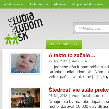
ĽudiaĽuďom.sk
Dobrovoľníci
eAukcie
2% pre ĽudiaĽuďom.sk
ĽudiaĽuďom.sk
A takto to začalo…
29. Máj 2012
Autor:
2. A
… jedného dňa k nám prišla trie
stránke LudiaLudom.sk. Nám sa 
veľmi páčila, a tak sme [...]
Celý
Štedrosť vie stále prekv
26. Máj 2012
Autor:
ĽudiaĽuďom.sk
“Zaujímalo by ma, ako dopadla 
mohol darovať 10 000 eur. Strašn