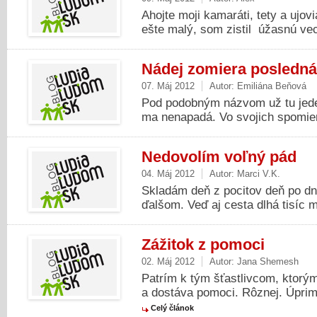
Ahojte moji kamaráti, tety a ujov
ešte malý, som zistil úžasnú vec,
Nádej zomiera posledná
07. Máj 2012
Autor:
Emiliána Beňová
Pod podobným názvom už tu jeden
ma nenapadá. Vo svojich spomien
Nedovolím voľný pád
04. Máj 2012
Autor:
Marci V.K.
Skladám deň z pocitov deň po dn
ďalšom. Veď aj cesta dlhá tisíc mí
Zážitok z pomoci
02. Máj 2012
Autor:
Jana Shemesh
Patrím k tým šťastlivcom, ktorým 
a dostáva pomoci. Rôznej. Úprimn
Celý článok