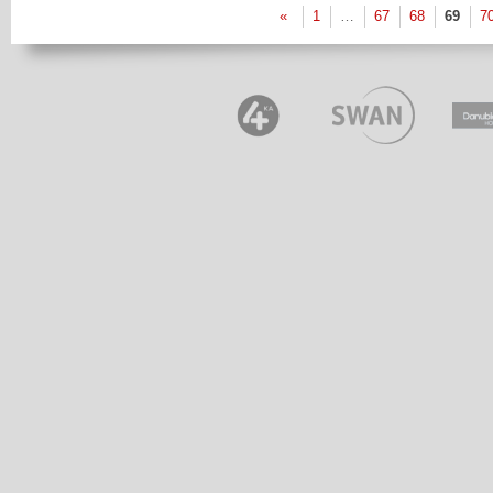
«
1
…
67
68
69
7