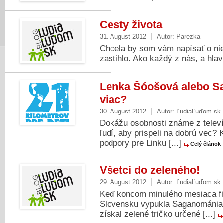
Cesty života
31. August 2012
Autor:
Parezka
Chcela by som vám napísať o ni
zastihlo. Ako každý z nás, a hlav
Lenka Šóošová alebo Sa
viac?
30. August 2012
Autor:
ĽudiaĽuďom.sk
Dokážu osobnosti známe z televí
ľudí, aby prispeli na dobrú vec?
podpory pre Linku [...]
Celý článok
Všetci do zeleného!
29. August 2012
Autor:
ĽudiaĽuďom.sk
Keď koncom minulého mesiaca fin
Slovensku vypukla Saganománia.
získal zelené tričko určené [...]