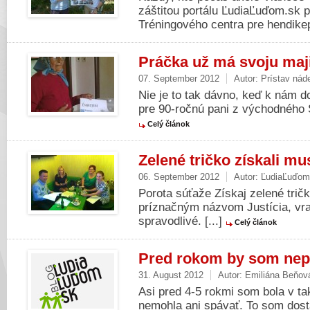
záštitou portálu ĽudiaĽuďom.sk p
Tréningového centra pre hendike
Práčka už má svoju maj
07. September 2012
Autor:
Prístav nád
Nie je to tak dávno, keď k nám d
pre 90-ročnú pani z východného S
Celý článok
Zelené tričko získali mu
06. September 2012
Autor:
ĽudiaĽuďom
Porota súťaže Získaj zelené tričk
príznačným názvom Justícia, vraj
spravodlivé. [...]
Celý článok
Pred rokom by som ne
31. August 2012
Autor:
Emiliána Beňov
Asi pred 4-5 rokmi som bola v tak
nemohla ani spávať. To som dost