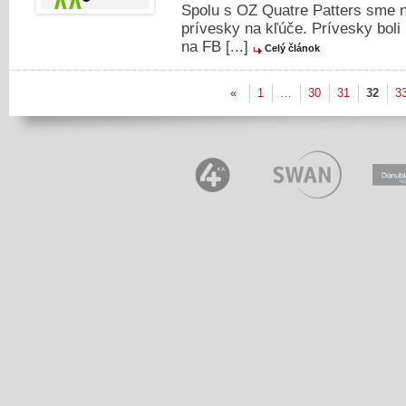
Spolu s OZ Quatre Patters sme na
prívesky na kľúče. Prívesky bol
na FB [...]
Celý článok
«
1
…
30
31
32
3