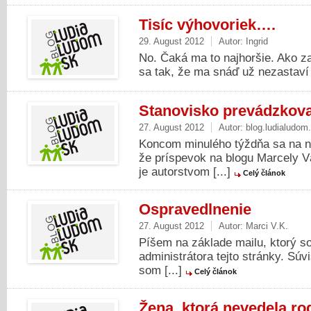
Tisíc výhovoriek….
29. August 2012
Autor:
Ingrid
No. Čaká ma to najhoršie. Ako 
sa tak, že ma snáď už nezastaví n
Stanovisko prevádzkova
27. August 2012
Autor:
blog.ludialudom
Koncom minulého týždňa sa na ná
že príspevok na blogu Marcely V
je autorstvom [...]
Celý článok
Ospravedlnenie
27. August 2012
Autor:
Marci V.K.
Píšem na základe mailu, ktorý s
administrátora tejto stránky. Súv
som [...]
Celý článok
Žena, ktorá nevedela ro