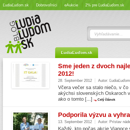
ĽudiaĽuďom.sk
Dobrovoľníci
eAukcie
2% pre ĽudiaĽuďom.sk
ĽudiaĽuďom.sk
Sme jeden z dvoch najle
2012!
28. September 2012
Autor:
ĽudiaĽuďom
Včera večer sa stalo niečo, v čo 
akýchsi slovenských Oskaroch v 
ako o tomto [...]
Celý článok
Podporila výzvu a vyhr
13. September 2012
Autor:
Prístav nád
Každý, kto počas akcie Vianoce v