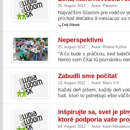
25. August 2012
Autor:
Parezka
Najväčším šťastím pre rodičov je
príchod dieťatka 9 mesiacov sa 
Celý článok
Neperspektívni
20. August 2012
Autor:
Roland Kyška
“A čo bude s práčkou, keď babič
Nemo som čítal tú poznámku niek
Zabudli sme počítať
13. August 2012
Autor:
Marci V.K.
Každý deň píšem, každý deň volá
ľudí, ktorí to potrebujú ešte väčš
Inšpirujte sa, svet je pl
ktoré podporia vaše pro
04. August 2012
Autor:
Karin Mikulášov