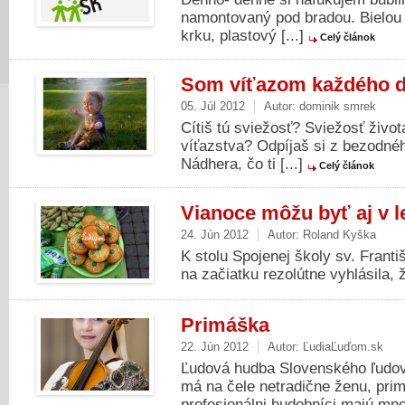
namontovaný pod bradou. Bielou 
krku, plastový [...]
Celý článok
Som víťazom každého 
05. Júl 2012
Autor:
dominik smrek
Cítiš tú sviežosť? Sviežosť živo
víťazstva? Odpíjaš si z bezodné
Nádhera, čo ti [...]
Celý článok
Vianoce môžu byť aj v le
24. Jún 2012
Autor:
Roland Kyška
K stolu Spojenej školy sv. Franti
na začiatku rezolútne vyhlásila, ž
Primáška
22. Jún 2012
Autor:
ĽudiaĽuďom.sk
Ľudová hudba Slovenského ľudo
má na čele netradične ženu, pri
profesionálni hudobníci majú mno