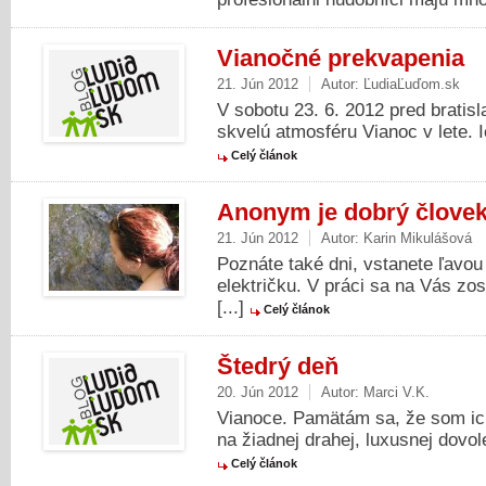
Vianočné prekvapenia
21. Jún 2012
Autor:
ĽudiaĽuďom.sk
V sobotu 23. 6. 2012 pred bratis
skvelú atmosféru Vianoc v lete. I
Celý článok
Anonym je dobrý člove
21. Jún 2012
Autor:
Karin Mikulášová
Poznáte také dni, vstanete ľavo
električku. V práci sa na Vás z
[...]
Celý článok
Štedrý deň
20. Jún 2012
Autor:
Marci V.K.
Vianoce. Pamätám sa, že som ic
na žiadnej drahej, luxusnej dovolen
Celý článok