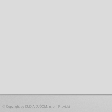
© Copyright by
ĽUDIA ĽUĎOM, n. o.
|
Pravidlá