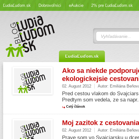
ĽudiaĽuďom.sk
Dobrovoľníci
eAukcie
2% pre ĽudiaĽuďom.sk
ĽudiaĽuďom.sk
Ako sa niekde podporuj
ekologickejsie cestovan
02. August 2012
Autor:
Emiliána Beňov
Pred cestou vlakom do Svajciarsk
Predtym som vedela, ze sa napr. o
Celý článok
Moj zazitok z cestovani
02. August 2012
Autor:
Emiliána Beňov
Prave som vo Svajciarsku u dcery