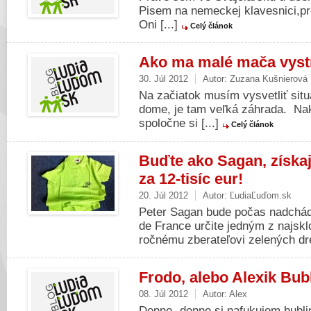
Pisem na nemeckej klavesnici,pr
Oni [...]
Celý článok
Ako ma malé mača vystr
30. Júl 2012
Autor:
Zuzana Kušnierová
Na začiatok musím vysvetliť sit
dome, je tam veľká záhrada. Na
spoločne si [...]
Celý článok
Buďte ako Sagan, získaj
za 12-tisíc eur!
20. Júl 2012
Autor:
ĽudiaĽuďom.sk
Peter Sagan bude počas nadchád
de France určite jedným z najskl
ročnému zberateľovi zelených dre
Frodo, alebo Alexik Bub
08. Júl 2012
Autor:
Alex
Denno- denne si nafukujem bubli