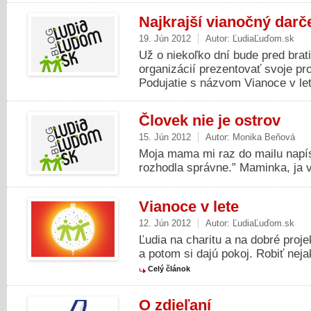
Najkrajší vianočný darč
19. Jún 2012
Autor:
ĽudiaĽuďom.sk
Už o niekoľko dní bude pred brat
organizácií prezentovať svoje p
Podujatie s názvom Vianoce v lete
Človek nie je ostrov
15. Jún 2012
Autor:
Monika Beňová
Moja mama mi raz do mailu napís
rozhodla správne.” Maminka, ja v
Vianoce v lete
12. Jún 2012
Autor:
ĽudiaĽuďom.sk
Ľudia na charitu a na dobré proj
a potom si dajú pokoj. Robiť nejak
Celý článok
O zdieľaní