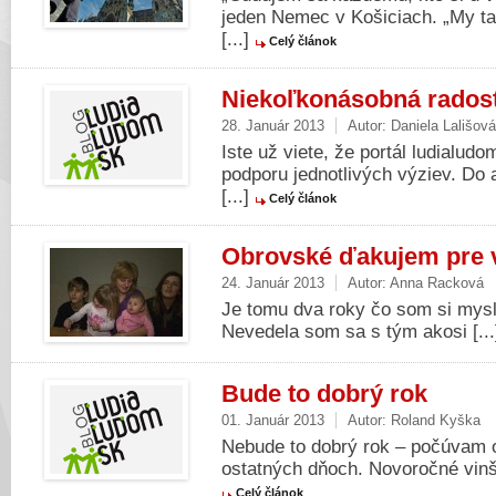
jeden Nemec v Košiciach. „My t
[...]
Celý článok
Niekoľkonásobná rados
28. Január 2013
Autor:
Daniela Lališová
Iste už viete, že portál ludialud
podporu jednotlivých výziev. Do 
[...]
Celý článok
Obrovské ďakujem pre 
24. Január 2013
Autor:
Anna Racková
Je tomu dva roky čo som si myslel
Nevedela som sa s tým akosi [..
Bude to dobrý rok
01. Január 2013
Autor:
Roland Kyška
Nebude to dobrý rok – počúvam 
ostatných dňoch. Novoročné vinše 
Celý článok