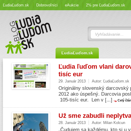
ĽudiaĽuďom.sk
Dobrovoľníci
eAukcie
2% pre ĽudiaĽuďom.sk
ĽudiaĽuďom.sk
Ľudia ľuďom vlani darov
tisíc eur
29. Január 2013
Autor:
ĽudiaĽuďom.sk
Originálny slovenský darcovský 
2012 ako úspešný. Darcovia posla
105-tisíc eur. Len v [...]
Celý člá
Už sme zabudli neplytv
28. Január 2013
Autor:
Milan Kolcun
„Čudujem sa každému, kto si u v