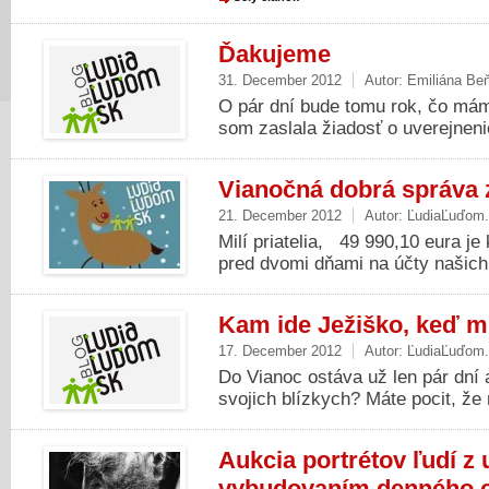
Ďakujeme
31. December 2012
Autor:
Emiliána Be
O pár dní bude tomu rok, čo mám
som zaslala žiadosť o uverejnenie
Vianočná dobrá správa
21. December 2012
Autor:
ĽudiaĽuďom
Milí priatelia, 49 990,10 eura je
pred dvomi dňami na účty našich 
Kam ide Ježiško, keď m
17. December 2012
Autor:
ĽudiaĽuďom
Do Vianoc ostáva už len pár dní a
svojich blízkych? Máte pocit, že m
Aukcia portrétov ľudí z
vybudovaním denného c