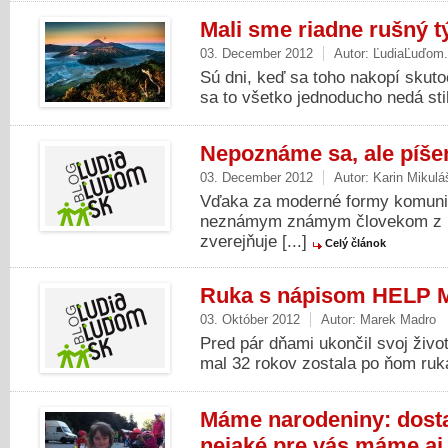
Mali sme riadne rušný 
03. December 2012
Autor:
ĽudiaĽuďom
Sú dni, keď sa toho nakopí skuto
sa to všetko jednoducho nedá stih
Nepoznáme sa, ale píše
03. December 2012
Autor:
Karin Mikulá
Vďaka za moderné formy komuniká
neznámym známym človekom z po
zverejňuje [...]
Celý článok
Ruka s nápisom HELP 
03. Október 2012
Autor:
Marek Madro
Pred pár dňami ukončil svoj živo
mal 32 rokov zostala po ňom ruka
Máme narodeniny: dosta
nejaké pre vás máme aj