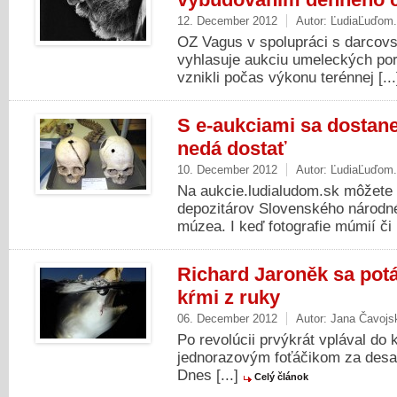
12. December 2012
Autor:
ĽudiaĽuďom
OZ Vagus v spolupráci s darcov
vyhlasuje aukciu umeleckých por
vznikli počas výkonu terénnej [..
S e-aukciami sa dostane
nedá dostať
10. December 2012
Autor:
ĽudiaĽuďom
Na aukcie.ludialudom.sk môžete u
depozitárov Slovenského národ
múzea. I keď fotografie múmií či [
Richard Jaroněk sa potá
kŕmi z ruky
06. December 2012
Autor:
Jana Čavojs
Po revolúcii prvýkrát vplával do
jednorazovým foťáčikom za desať
Dnes [...]
Celý článok