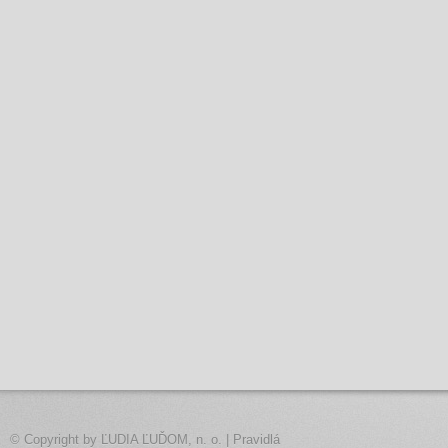
© Copyright by
ĽUDIA ĽUĎOM, n. o.
|
Pravidlá