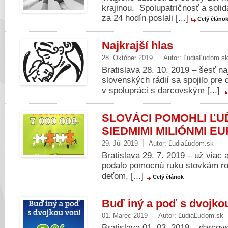
krajinou. Spolupatričnosť a solid
za 24 hodín poslali [...]
Celý článo
Najkrajší hlas
28. Október 2019
Autor:
ĽudiaĽuďom.s
Bratislava 28. 10. 2019 – šesť 
slovenských rádií sa spojilo pre 
v spolupráci s darcovským [...]
SLOVÁCI POMOHLI ĽU
SIEDMIMI MILIÓNMI EU
29. Júl 2019
Autor:
ĽudiaĽuďom.sk
Bratislava 29. 7. 2019 – už viac 
podalo pomocnú ruku stovkám rod
deťom, [...]
Celý článok
Buď iný a poď s dvojko
01. Marec 2019
Autor:
ĽudiaĽuďom.sk
Bratislava 01. 03. 2019 – darcov