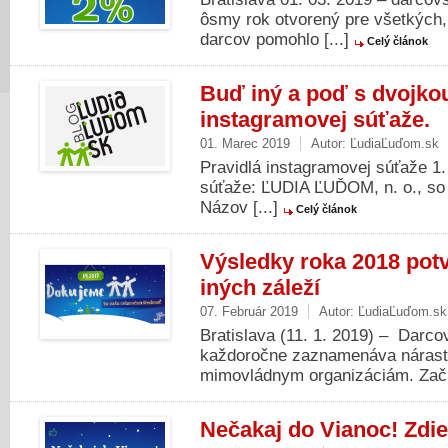
ôsmy rok otvorený pre všetkých, 
darcov pomohlo [...]
Celý článok
Buď iný a poď s dvojkou
instagramovej súťaže.
01. Marec 2019
Autor:
ĽudiaĽuďom.sk
Pravidlá instagramovej súťaže 1. Z
sú­ťaže: ĽUDIA ĽUĎOM, n. o., so
Ná­zov [...]
Celý článok
Výsledky roka 2018 potv
iných záleží
07. Február 2019
Autor:
ĽudiaĽuďom.sk
Bratislava (11. 1. 2019) – Darc
každoročne zaznamenáva nárast 
mimovládnym organizáciám. Zači
Nečakaj do Vianoc! Zdie