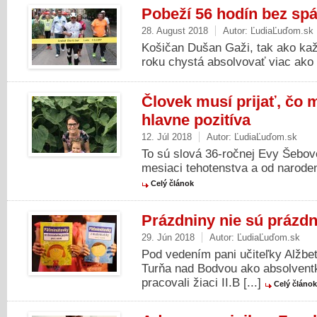
Pobeží 56 hodín bez sp
28. August 2018
Autor:
ĽudiaĽuďom.sk
Košičan Dušan Gaži, tak ako kaž
roku chystá absolvovať viac ako 
Človek musí prijať, čo 
hlavne pozitíva
12. Júl 2018
Autor:
ĽudiaĽuďom.sk
To sú slová 36-ročnej Evy Šebov
mesiaci tehotenstva a od narode
Celý článok
Prázdniny nie sú prázdn
29. Jún 2018
Autor:
ĽudiaĽuďom.sk
Pod vedením pani učiteľky Alžbe
Turňa nad Bodvou ako absolvent
pracovali žiaci II.B [...]
Celý článok