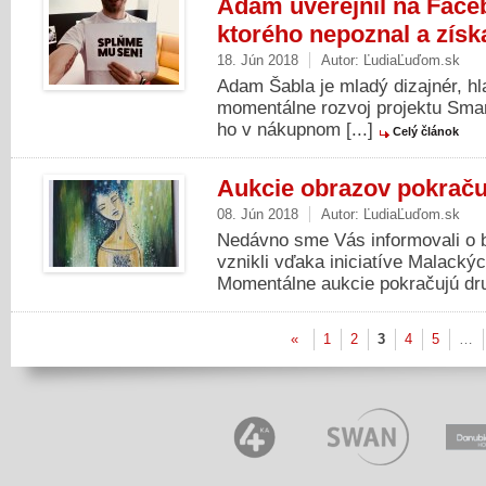
Adam uverejnil na Face
ktorého nepoznal a získa
18. Jún 2018
Autor:
ĽudiaĽuďom.sk
Adam Šabla je mladý dizajnér, hl
momentálne rozvoj projektu Sma
ho v nákupnom [...]
Celý článok
Aukcie obrazov pokraču
08. Jún 2018
Autor:
ĽudiaĽuďom.sk
Nedávno sme Vás informovali o b
vznikli vďaka iniciatíve Malack
Momentálne aukcie pokračujú dru
«
1
2
3
4
5
…