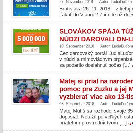
27. November 2018
Autor:
ĽudiaĽuďom
Bratislava 26. 11. 2018 – zdieľa
čakať do Vianoc? Začnite už dnes
SLOVÁKOV SPÁJA TÚ
NÚDZI DAROVALI ON-L
10. September 2018
Autor:
ĽudiaĽuďom
Cez darcovský portál ĽudiaĽuďom
v núdzi a mimovládnym organizác
sa podarilo dosiahnuť počas [...]
Matej si prial na narode
pomoc pre Zuzku a jej M
vyzbierať viac ako 13-tis
03. September 2018
Autor:
ĽudiaĽuďom
Matej Mutiš sa rozhodol svoje 35
doposiaľ. Netúžil po veľkých osl
priateľom prostredníctvom [...]