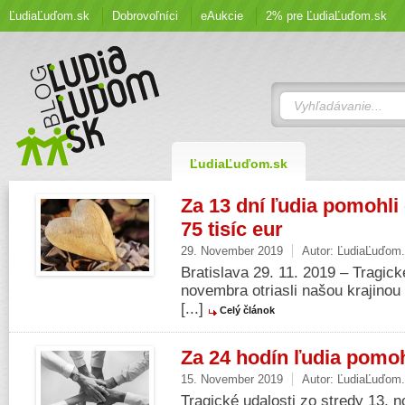
ĽudiaĽuďom.sk
Dobrovoľníci
eAukcie
2% pre ĽudiaĽuďom.sk
ĽudiaĽuďom.sk
Za 13 dní ľudia pomohli
75 tisíc eur
29. November 2019
Autor:
ĽudiaĽuďom
Bratislava 29. 11. 2019 – Tragické
novembra otriasli našou krajinou
[...]
Celý článok
Za 24 hodín ľudia pomoh
15. November 2019
Autor:
ĽudiaĽuďom
Tragické udalosti zo stredy 13. 