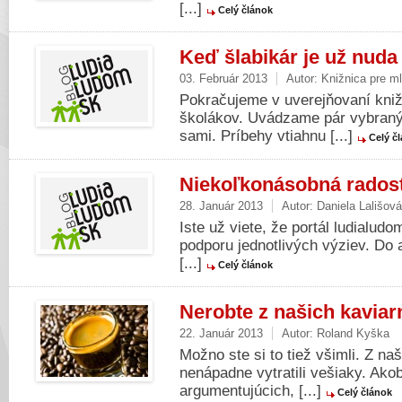
[...]
Celý článok
Keď šlabikár je už nuda
03. Február 2013
Autor:
Knižnica pre m
Pokračujeme v uverejňovaní kniž
školákov. Uvádzame pár vybraných
sami. Príbehy vtiahnu [...]
Celý č
Niekoľkonásobná rados
28. Január 2013
Autor:
Daniela Lališová
Iste už viete, že portál ludialud
podporu jednotlivých výziev. Do 
[...]
Celý článok
Nerobte z našich kaviar
22. Január 2013
Autor:
Roland Kyška
Možno ste si to tiež všimli. Z na
nenápadne vytratili vešiaky. Ako
argumentujúcich, [...]
Celý článok