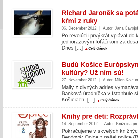
Richard Jaroněk sa potá
kŕmi z ruky
06. December 2012
Autor:
Jana Čavojs
Po revolúcii prvýkrát vplával do
jednorazovým foťáčikom za desať
Dnes [...]
Celý článok
Budú Košice Európsky
kultúry? Už ním sú!
27. November 2012
Autor:
Milan Kolcun
Maily z divných adries vymazávam
Banková úradníčka v Istanbule s
Košiciach. [...]
Celý článok
Knihy pre deti: Rozpráv
14. September 2012
Autor:
Knižnica pr
Pokračujeme v skvelých knižnýc
Bendová: Opice z našej police (B