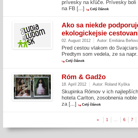
prívesky na kľúče. Prívesky bol
na FB [...]
Celý článok
Ako sa niekde podporuj
ekologickejsie cestovan
02. August 2012
Autor:
Emiliána Beňov
Pred cestou vlakom do Svajciarsk
Predtym som vedela, ze sa napr. o
Celý článok
Róm & Gadžo
18. Apríl 2012
Autor:
Roland Kyška
Skupinka Rómov v ich najlepších
hotela Carlton, zosobnenia noble 
za [...]
Celý článok
«
1
…
6
7