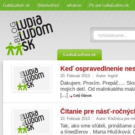
ĽudiaĽuďom.sk
Dobrovoľníci
eAukcie
2% pre ĽudiaĽuďom.sk
ĽudiaĽuďom.sk
Keď ospravedlnenie nes
20. Február 2013
Autor:
Ingrid
Ďakujem. Prosím. Prepáč…. Slov
mojich detí. Od malinkatého mala.
[...]
Celý článok
Čítanie pre násť-ročnýc
10. Február 2013
Autor:
Knižnica pre m
Tak, ako sme sľúbili, prinášame a
a tínedžerov . Marta Hlušíková: