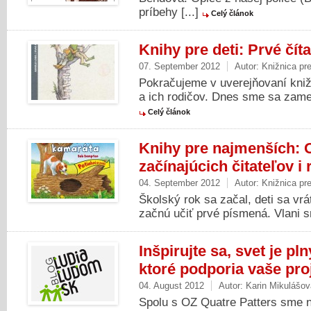
príbehy [...]
Celý článok
Knihy pre deti: Prvé čít
07. September 2012
Autor:
Knižnica pr
Pokračujeme v uverejňovaní kniž
a ich rodičov. Dnes sme sa zameral
Celý článok
Knihy pre najmenších: 
začínajúcich čitateľov i
04. September 2012
Autor:
Knižnica pr
Školský rok sa začal, deti sa vrá
začnú učiť prvé písmená. Vlani s
Inšpirujte sa, svet je pl
ktoré podporia vaše pro
04. August 2012
Autor:
Karin Mikulášov
Spolu s OZ Quatre Patters sme na